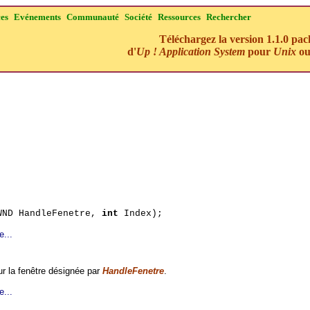
ces
Evénements
Communauté
Société
Ressources
Rechercher
Téléchargez la version 1.1.0 pa
d'
Up ! Application System
pour
Unix
o
WND HandleFenetre,
int
Index);
e...
r la fenêtre désignée par
HandleFenetre
.
e...