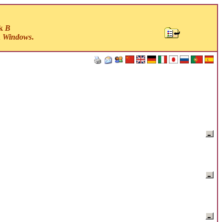
ck
B
u
Windows
.