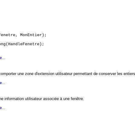
Fenetre, MonEntier);
ong(HandleFenetre);
e...
 comporter une zone d'extension utilisateur permettant de conserver les entiers
e...
ne information utilisateur associée à une fenêtre.
e...