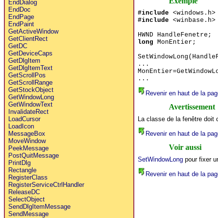
Exemple
EndDialog
EndDoc
#include
<windows.h>
EndPage
#include
<winbase.h>
EndPaint
GetActiveWindow
HWND HandleFenetre;
GetClientRect
long
MonEntier;
GetDC
GetDeviceCaps
SetWindowLong(Handle
GetDlgItem
...
GetDlgItemText
MonEntier=GetWindowL
GetScrollPos
...
GetScrollRange
GetStockObject
Revenir en haut de la pag
GetWindowLong
GetWindowText
Avertissement
InvalidateRect
La classe de la fenêtre doit
LoadCursor
LoadIcon
Revenir en haut de la pag
MessageBox
MoveWindow
Voir aussi
PeekMessage
PostQuitMessage
SetWindowLong
pour fixer u
PrintDlg
Rectangle
Revenir en haut de la pag
RegisterClass
RegisterServiceCtrlHandler
ReleaseDC
SelectObject
SendDlgItemMessage
SendMessage