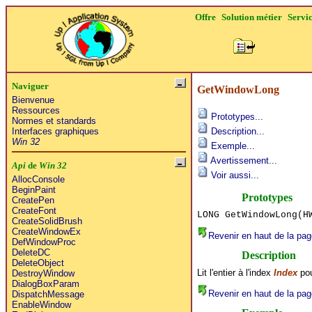
Offre
Solution métier
Servi
Naviguer
GetWindowLong
Bienvenue
Ressources
Prototypes...
Normes et standards
Interfaces graphiques
Description...
Win 32
Exemple...
Avertissement...
Api
de
Win 32
Voir aussi...
AllocConsole
BeginPaint
Prototypes
CreatePen
CreateFont
LONG GetWindowLong(H
CreateSolidBrush
CreateWindowEx
Revenir en haut de la pag
DefWindowProc
DeleteDC
Description
DeleteObject
Lit l'entier à l'index
Index
pou
DestroyWindow
DialogBoxParam
Revenir en haut de la pag
DispatchMessage
EnableWindow