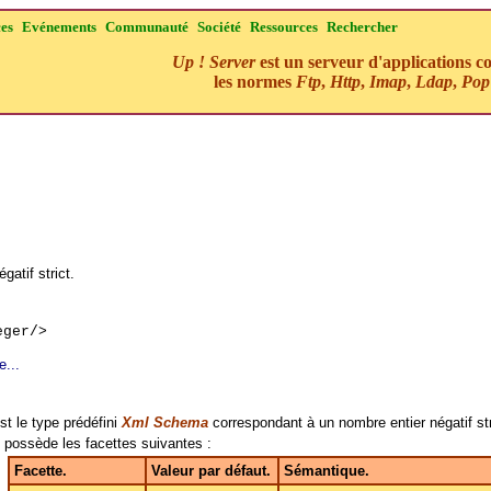
ces
Evénements
Communauté
Société
Ressources
Rechercher
Up ! Server
est un serveur d'applications c
les normes
Ftp
,
Http
,
Imap
,
Ldap
,
Pop
égatif strict.
eger/>
e...
st le type prédéfini
Xml Schema
correspondant à un nombre entier négatif str
possède les facettes suivantes :
Facette.
Valeur par défaut.
Sémantique.