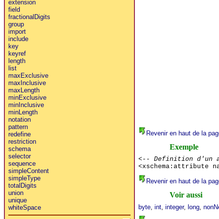
extension
field
fractionalDigits
group
import
include
key
keyref
length
list
maxExclusive
maxInclusive
maxLength
minExclusive
minInclusive
minLength
notation
pattern
Revenir en haut de la pag
redefine
restriction
Exemple
schema
selector
<-- Definition d'un 
sequence
<xschema:attribute n
simpleContent
simpleType
Revenir en haut de la pag
totalDigits
union
Voir aussi
unique
byte
,
int
,
integer
,
long
,
nonNe
whiteSpace