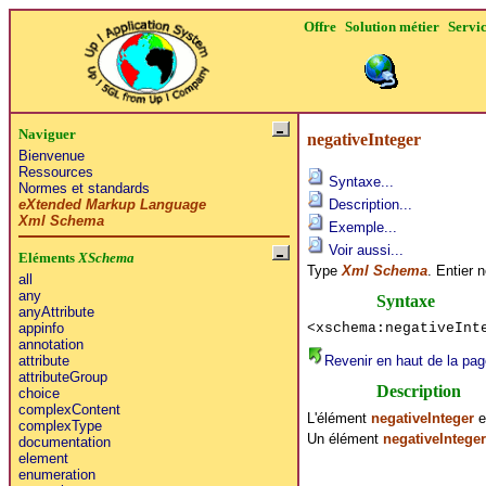
Offre
Solution métier
Servi
Naviguer
negativeInteger
Bienvenue
Ressources
Syntaxe...
Normes et standards
eXtended Markup Language
Description...
Xml Schema
Exemple...
Voir aussi...
Eléments
XSchema
Type
Xml Schema
. Entier n
all
any
Syntaxe
anyAttribute
<xschema:negativeInt
appinfo
annotation
Revenir en haut de la pag
attribute
attributeGroup
Description
choice
complexContent
L'élément
negativeInteger
e
complexType
Un élément
negativeInteger
documentation
element
enumeration