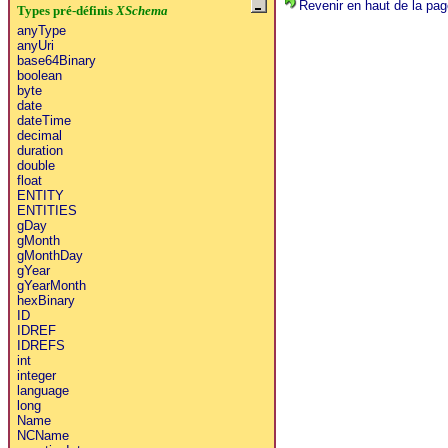
Revenir en haut de la pag
Types pré-définis
XSchema
anyType
anyUri
base64Binary
boolean
byte
date
dateTime
decimal
duration
double
float
ENTITY
ENTITIES
gDay
gMonth
gMonthDay
gYear
gYearMonth
hexBinary
ID
IDREF
IDREFS
int
integer
language
long
Name
NCName