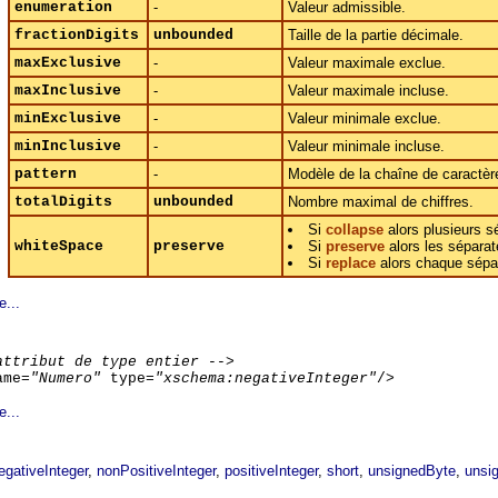
enumeration
-
Valeur admissible.
fractionDigits
unbounded
Taille de la partie décimale.
maxExclusive
-
Valeur maximale exclue.
maxInclusive
-
Valeur maximale incluse.
minExclusive
-
Valeur minimale exclue.
minInclusive
-
Valeur minimale incluse.
pattern
-
Modèle de la chaîne de caractèr
totalDigits
unbounded
Nombre maximal de chiffres.
Si
collapse
alors plusieurs s
whiteSpace
preserve
Si
preserve
alors les séparat
Si
replace
alors chaque sépa
e...
attribut de type entier -->
ame=
"Numero"
type=
"xschema:negativeInteger"
/>
e...
gativeInteger
,
nonPositiveInteger
,
positiveInteger
,
short
,
unsignedByte
,
unsi