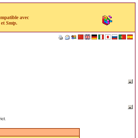
ompatible avec
et
Smtp
.
ict.