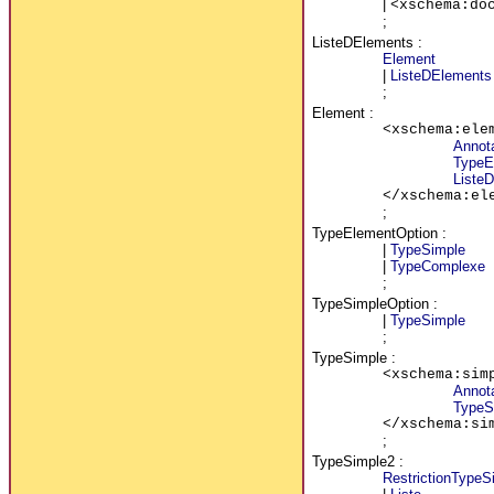
|
<xschema:do
;
ListeDElements
:
Element
|
ListeDElements
;
Element
:
<xschema:ele
Annot
TypeE
Liste
</xschema:el
;
TypeElementOption
:
|
TypeSimple
|
TypeComplexe
;
TypeSimpleOption
:
|
TypeSimple
;
TypeSimple
:
<xschema:sim
Annot
TypeS
</xschema:si
;
TypeSimple2
:
RestrictionTypeS