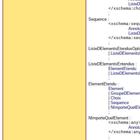
Liste
</xschema:ch
;
Sequence
:
<xschema:seq
Annot
Liste
</xschema:se
;
ListeDElementsEtendusOpti
|
ListeDElements
;
ListeDElementsEntendus
:
ElementEtendu
|
ListeDElements
;
ElementEtendu
:
Element
|
GroupeDElemen
|
Choix
|
Sequence
|
NImporteQuelEl
;
NImporteQuelElement
:
<xschema:any
Annot
</xschema:an
;