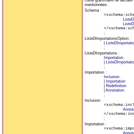
Cette grammaire ne déclare q
mentionnées.
Schema
:
<xschema:sch
ListeD
ListeD
</xschema:sc
;
ListeDImportationsOption
:
|
ListeDImportati
;
ListeDImportations
:
Importation
|
ListeDImportati
;
Importation
:
Inclusion
|
Importation
|
Redefinition
|
Annotation
;
Inclusion
:
<xschema:inc
Annot
</xschema:in
;
Importation
:
<xschema:imp
Annot