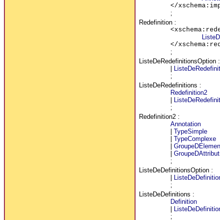
</xschema:im
;
Redefinition
:
<xschema:red
ListeD
</xschema:re
;
ListeDeRedefinitionsOption
:
|
ListeDeRedefini
;
ListeDeRedefinitions
:
Redefinition2
|
ListeDeRedefini
;
Redefinition2
:
Annotation
|
TypeSimple
|
TypeComplexe
|
GroupeDElemen
|
GroupeDAttribut
;
ListeDeDefinitionsOption
:
|
ListeDeDefinitio
;
ListeDeDefinitions
:
Definition
|
ListeDeDefinitio
;