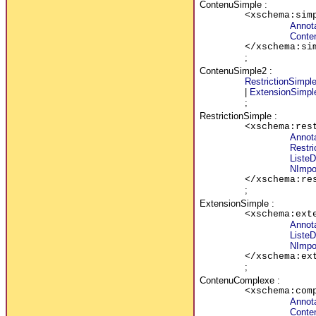
ContenuSimple
:
<xschema:sim
Annot
Conte
</xschema:si
;
ContenuSimple2
:
RestrictionSimpl
|
ExtensionSimpl
;
RestrictionSimple
:
<xschema:res
Annot
Restri
ListeD
NImpor
</xschema:re
;
ExtensionSimple
:
<xschema:ext
Annot
ListeD
NImpor
</xschema:ex
;
ContenuComplexe
:
<xschema:com
Annot
Conte