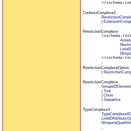
</xschema:co
;
ContenuComplexe2
:
RestrictionCompl
|
ExtensionComp
;
RestrictionComplexe
:
<xschema:res
Annot
Restr
ListeD
NImpor
</xschema:re
;
RestrictionComplexeOption
|
RestrictionCom
;
RestrictionComplexe
:
GroupeDElement
|
Tout
|
Choix
|
Sequence
;
TypeComplexe3
:
TypeComplexe4O
ListeDAttributsOp
NImporteQuelAttr
;