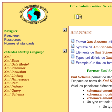
Offre
Solution métier
Servi
Naviguer
Xml Schema
Bienvenue
Ressources
Format
Xml Schema
uti
Normes et standards
Syntaxe de
Xml Schem
eXtended Markup Language
Eléments de
Xml Sche
Xml
Types pré-définis de
Xml
Xml Base
Exemple d'un flux au fo
Xml Data Model
Xml Identifier
Format
Xml S
Xml Inclusion
Xml Linking
Xml Schema
permet de décri
Xml Namespace
L'espace de noms de
Xml 
Xml Path
Voici les principaux élément
Xml Pointer
xchema:element
Xml Query
xchema:annotat
Xml Schema
xchema:element
Un type est soit :
Un typ