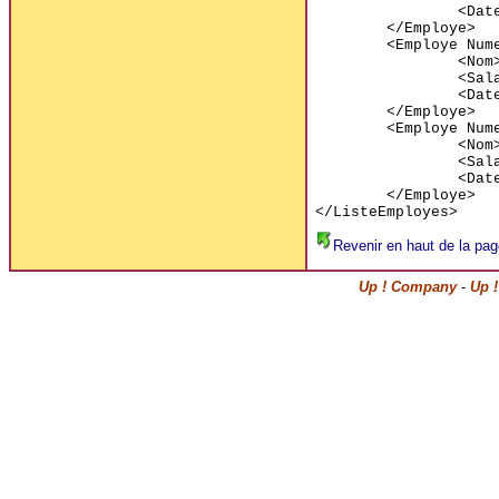
<Dat
</Employe>
<Employe Num
<Nom
<Sal
<Dat
</Employe>
<Employe Num
<Nom
<Sal
<Dat
</Employe>
</ListeEmployes>
Revenir en haut de la pag
Up ! Company
-
Up !