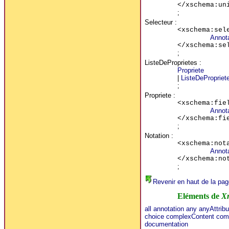
</xschema:un
;
Selecteur
:
<xschema:sel
Annot
</xschema:se
;
ListeDeProprietes
:
Propriete
|
ListeDePropriet
;
Propriete
:
<xschema:fie
Annot
</xschema:fi
;
Notation
:
<xschema:not
Annot
</xschema:no
;
Revenir en haut de la pag
Eléments de
X
all
annotation
any
anyAttribu
choice
complexContent
com
documentation