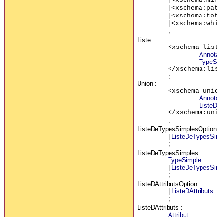
<xschema:mi
|
<xschema:pa
|
<xschema:to
|
<xschema:wh
;
Liste
:
<xschema:lis
Annot
TypeS
</xschema:li
;
Union
:
<xschema:uni
Annot
Liste
</xschema:un
;
ListeDeTypesSimplesOption
|
ListeDeTypesSi
;
ListeDeTypesSimples
:
TypeSimple
|
ListeDeTypesSi
;
ListeDAttributsOption
:
|
ListeDAttributs
;
ListeDAttributs
:
Attribut