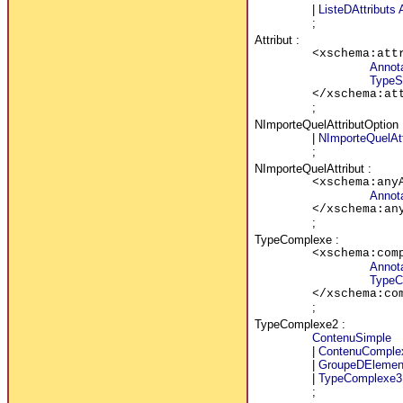
|
ListeDAttributs
A
;
Attribut
:
<xschema:att
Annot
TypeS
</xschema:at
;
NImporteQuelAttributOption
|
NImporteQuelAtt
;
NImporteQuelAttribut
:
<xschema:any
Annot
</xschema:an
;
TypeComplexe
:
<xschema:com
Annot
TypeC
</xschema:co
;
TypeComplexe2
:
ContenuSimple
|
ContenuComple
|
GroupeDElemen
|
TypeComplexe3
;