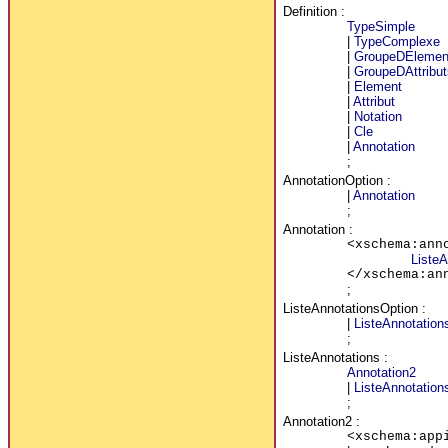
Definition
:
TypeSimple
|
TypeComplexe
|
GroupeDElemen
|
GroupeDAttribut
|
Element
|
Attribut
|
Notation
|
Cle
|
Annotation
;
AnnotationOption
:
|
Annotation
;
Annotation
:
<xschema:ann
ListeA
</xschema:an
;
ListeAnnotationsOption
:
|
ListeAnnotation
;
ListeAnnotations
:
Annotation2
|
ListeAnnotation
;
Annotation2
:
<xschema:app