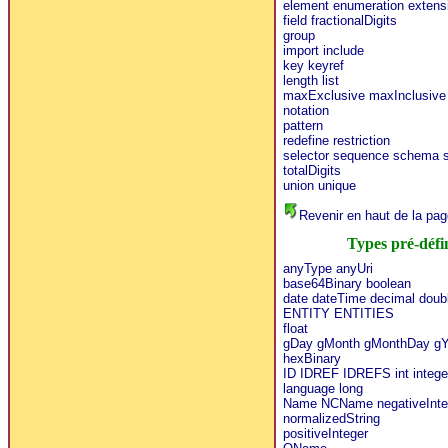
element
enumeration
extens
field
fractionalDigits
group
import
include
key
keyref
length
list
maxExclusive
maxInclusive
notation
pattern
redefine
restriction
selector
sequence
schema
totalDigits
union
unique
Revenir en haut de la pag
Types pré-défi
anyType
anyUri
base64Binary
boolean
date
dateTime
decimal
doub
ENTITY
ENTITIES
float
gDay
gMonth
gMonthDay
gY
hexBinary
ID
IDREF
IDREFS
int
intege
language
long
Name
NCName
negativeInte
normalizedString
positiveInteger