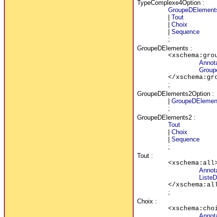
TypeComplexe4Option
:
GroupeDElement
|
Tout
|
Choix
|
Sequence
;
GroupeDElements
:
<xschema:gro
Annot
Group
</xschema:gr
;
GroupeDElements2Option
:
|
GroupeDElemen
;
GroupeDElements2
:
Tout
|
Choix
|
Sequence
;
Tout
:
<xschema:all
Annot
Liste
</xschema:al
;
Choix
:
<xschema:cho
Annot