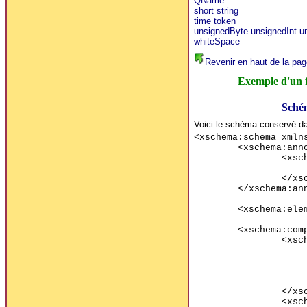
QName
short
string
time
token
unsignedByte
unsignedInt
u
whiteSpace
Revenir en haut de la pag
Exemple d'un 
Sché
Voici le schéma conservé da
<xschema:schema xmln
<xschema:ann
<xsc
</xs
</xschema:an
<xschema:ele
<xschema:com
<xsc
</xs
<xsc