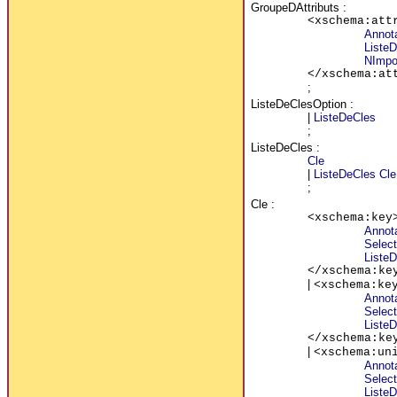
GroupeDAttributs
:
<xschema:att
Annot
ListeD
NImpor
</xschema:at
;
ListeDeClesOption
:
|
ListeDeCles
;
ListeDeCles
:
Cle
|
ListeDeCles
Cle
;
Cle
:
<xschema:key
Annot
Select
ListeD
</xschema:ke
|
<xschema:ke
Annot
Select
ListeD
</xschema:ke
|
<xschema:un
Annot
Select
ListeD