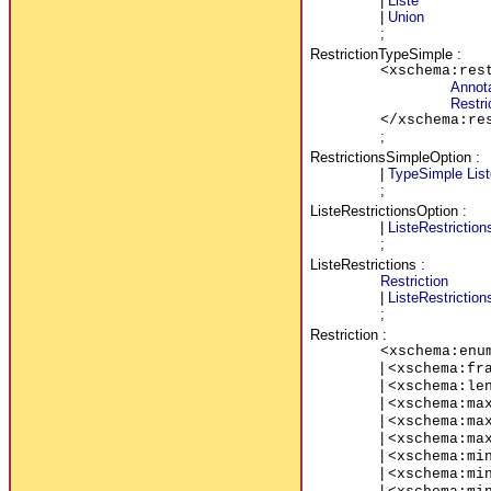
|
Liste
|
Union
;
RestrictionTypeSimple
:
<xschema:res
Annot
Restri
</xschema:re
;
RestrictionsSimpleOption
:
|
TypeSimple
Lis
;
ListeRestrictionsOption
:
|
ListeRestriction
;
ListeRestrictions
:
Restriction
|
ListeRestriction
;
Restriction
:
<xschema:enu
|
<xschema:fr
|
<xschema:le
|
<xschema:ma
|
<xschema:ma
|
<xschema:ma
|
<xschema:mi
|
<xschema:mi
|