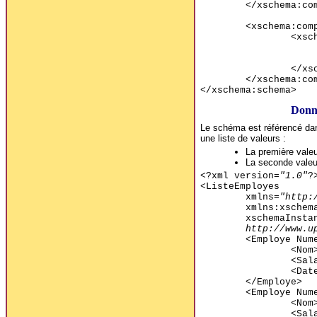
</xschema:co
<xschema:com
<xsc
</xs
</xschema:co
</xschema:schema>
Donn
Le schéma est référencé dan
une liste de valeurs :
La première vale
La seconde valeu
<?xml version=
"1.0"
?
<ListeEmployes
xmlns=
"http:
xmlns:xschem
xschemaInsta
http://www.u
<Employe Num
<Nom
<Sal
<Dat
</Employe>
<Employe Num
<Nom
<Sal