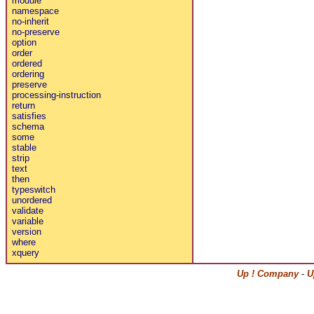
module
namespace
no-inherit
no-preserve
option
order
ordered
ordering
preserve
processing-instruction
return
satisfies
schema
some
stable
strip
text
then
typeswitch
unordered
validate
variable
version
where
xquery
Up ! Company
-
U