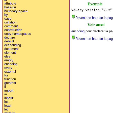
attribute
Exemple
base-uri
xquery version
"1.0"
boundary-space
by
Revenir en haut de la pag
case
collation
Voir aussi
comment
construction
encoding
pour déclarer la p
copy-namespaces
declare
Revenir en haut de la pag
default
descending
document
element
else
empty
encoding
every
external
for
function
greatest
if
import
in
inherit
lax
least
let