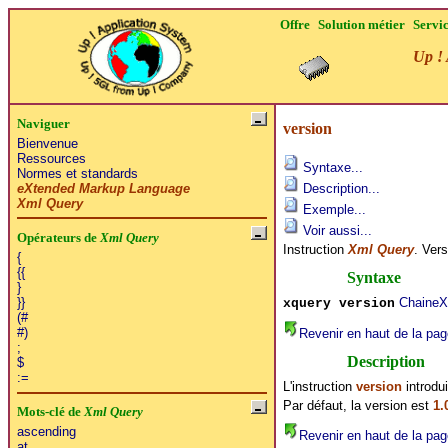
Offre
Solution métier
Servi
Up ! 
Naviguer
version
Bienvenue
Ressources
Syntaxe...
Normes et standards
eXtended Markup Language
Description...
Xml Query
Exemple...
Voir aussi...
Opérateurs de
Xml Query
Instruction
Xml Query
. Ver
{
{{
Syntaxe
}
ChaineX
}}
xquery version
(#
#)
Revenir en haut de la pag
;
Description
$
:=
L'instruction
version
introdui
Par défaut, la version est
1.
Mots-clé de
Xml Query
ascending
Revenir en haut de la pag
at