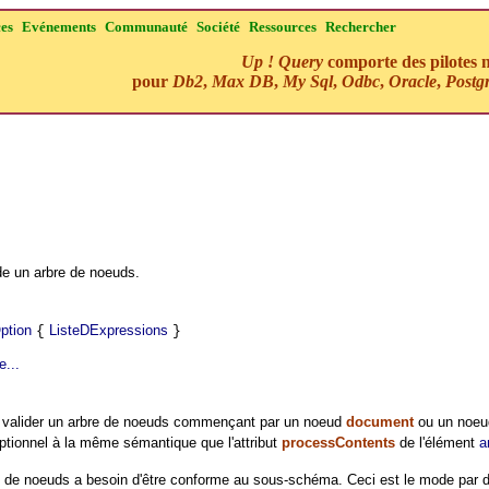
ces
Evénements
Communauté
Société
Ressources
Rechercher
Up ! Query
comporte des pilotes n
pour
Db2
,
Max DB
,
My Sql
,
Odbc
,
Oracle
,
Postg
ide un arbre de noeuds.
ption
ListeDExpressions
{
}
e...
valider un arbre de noeuds commençant par un noeud
document
ou un noe
ptionnel à la même sémantique que l'attribut
processContents
de l'élément
a
e de noeuds a besoin d'être conforme au sous-schéma. Ceci est le mode par d