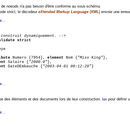
re de noeuds n'a pas besoin d'être conforme au sous-schéma.
ode strict, le décodeur
eXtended Markup Language
(
XML
) envoie une erreur
e...
 construit dynamiquement. -->
alidate strict
oye
ibute
Numero {7954},
element
Nom {
"Miss King"
},
ent
Salaire {
"2000.0"
},
ent
DateDEmbauche {
"2003-04-01 08:12:20"
}
e...
ype des éléments et des documents lors de leur construction.
lax
pour définir 
e...