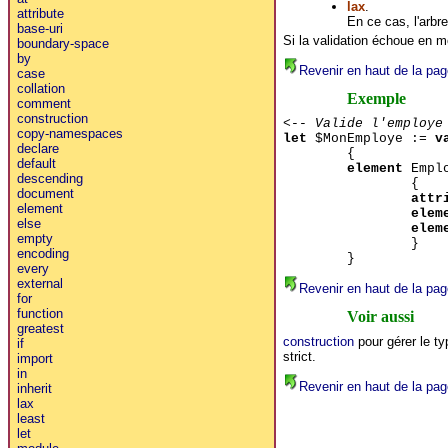
lax
.
attribute
En ce cas, l'arb
base-uri
Si la validation échoue en m
boundary-space
by
Revenir en haut de la pag
case
collation
Exemple
comment
construction
<-- Valide l'employe
copy-namespaces
let
$MonEmploye :=
v
declare
{
default
element
Empl
descending
{
document
attr
element
elem
else
elem
empty
}
encoding
}
every
external
Revenir en haut de la pag
for
function
Voir aussi
greatest
construction
pour gérer le t
if
strict.
import
in
Revenir en haut de la pag
inherit
lax
least
let