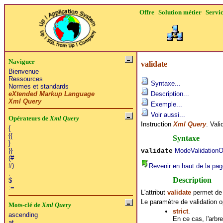
Offre
Solution métier
Servi
Naviguer
validate
Bienvenue
Ressources
Syntaxe...
Normes et standards
eXtended Markup Language
Description...
Xml Query
Exemple...
Voir aussi...
Opérateurs de
Xml Query
Instruction
Xml Query
. Val
{
{{
Syntaxe
}
ModeValidationO
}}
validate
(#
#)
Revenir en haut de la pag
;
Description
$
:=
L'attribut
validate
permet de 
Le paramètre de validation o
Mots-clé de
Xml Query
strict
.
ascending
En ce cas, l'arbr
at