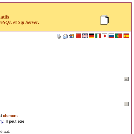
atifs
reSQL
et
Sql Server
.
ud
element
.
ny
. Il peut être :
éfaut.