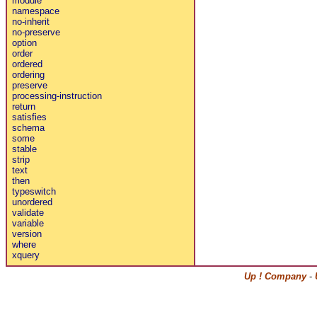
module
namespace
no-inherit
no-preserve
option
order
ordered
ordering
preserve
processing-instruction
return
satisfies
schema
some
stable
strip
text
then
typeswitch
unordered
validate
variable
version
where
xquery
Up ! Company
-