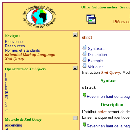
Offre
Solution métier
Servi
Pièces c
Naviguer
strict
Bienvenue
Ressources
Syntaxe...
Normes et standards
eXtended Markup Language
Description...
Xml Query
Exemple...
Voir aussi...
Opérateurs de
Xml Query
Instruction
Xml Query
. Mode
{
{{
Syntaxe
}
strict
}}
(#
Revenir en haut de la pag
#)
;
Description
$
:=
L'attribut
strict
permet de dem
La sémantique est identique 
Mots-clé de
Xml Query
ascending
Revenir en haut de la pag
at