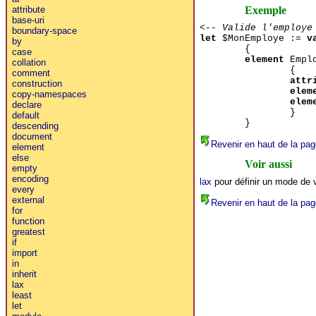
Exemple
attribute
base-uri
<-- Valide l'employe
boundary-space
let
$MonEmploye :=
v
by
{
case
element
Empl
collation
{
comment
attr
construction
elem
copy-namespaces
elem
declare
}
default
}
descending
document
Revenir en haut de la pag
element
else
Voir aussi
empty
encoding
lax
pour définir un mode de v
every
external
Revenir en haut de la pag
for
function
greatest
if
import
in
inherit
lax
least
let