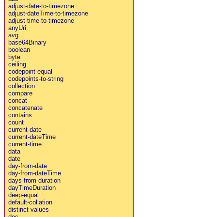
adjust-date-to-timezone
adjust-dateTime-to-timezone
adjust-time-to-timezone
anyUri
avg
base64Binary
boolean
byte
ceiling
codepoint-equal
codepoints-to-string
collection
compare
concat
concatenate
contains
count
current-date
current-dateTime
current-time
data
date
day-from-date
day-from-dateTime
days-from-duration
dayTimeDuration
deep-equal
default-collation
distinct-values
doc