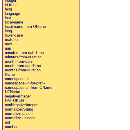
integer
iri-to-uri
lang
language
last
local-name
local-name-from-QName
long
lower-case
matches
max
min
minutes-from-dateTime
minutes-from-duration
month-from-date
month-from-dateTime
months-from-duration
Name
namespace-uri
namespace-uri-for-prefix
namespace-uri-from-QName
NCName
negativeInteger
NMTOKEN
nonNegativeInteger
normalizedString
normalize-space
normalize-unicode
not
number