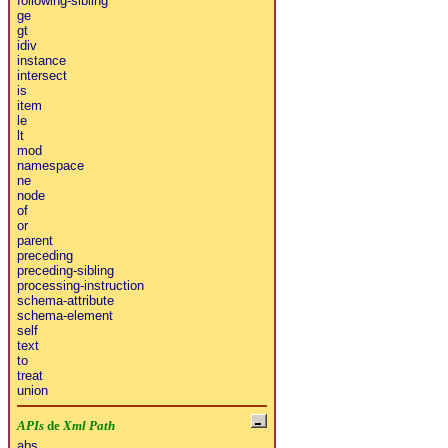
following-sibling
ge
gt
idiv
instance
intersect
is
item
le
lt
mod
namespace
ne
node
of
or
parent
preceding
preceding-sibling
processing-instruction
schema-attribute
schema-element
self
text
to
treat
union
APIs
de
Xml Path
abs