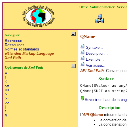
Offre
Solution métier
Servi
Naviguer
QName
Bienvenue
Ressources
Syntaxe...
Normes et standards
eXtended Markup Language
Description...
Xml Path
Exemple...
Voir aussi...
Opérateurs de
Xml Path
API Xml Path
. Conversion 
=
!=
Syntaxe
<
QName($Valeur
as
anyA
<=
<<
QName($URI
as
string
>
>=
Revenir en haut de la pag
>>
|
Description
/
L'
API
QName
retourne la ch
//
.
La conversion de 
..
La concaténation 