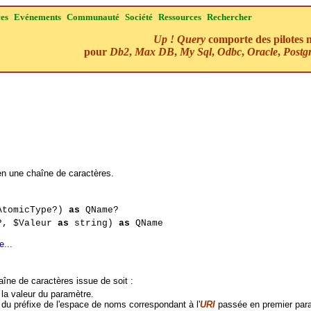
ces
Evénements
Communauté
Société
Ressources
Rechercher
Up ! Query
comporte des pilotes n
pour
Db2
,
Max DB
,
My Sql
,
Odbc
,
Oracle
,
Postg
en une chaîne de caractères.
tomicType?)
as
QName?
?, $Valeur
as
string)
as
QName
e...
aîne de caractères issue de soit :
la valeur du paramètre.
du préfixe de l'espace de noms correspondant à l'
URI
passée en premier para