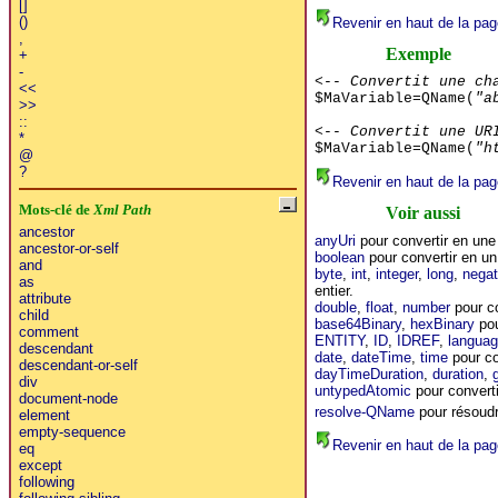
[]
()
Revenir en haut de la pag
,
Exemple
+
-
<-- Convertit une ch
<<
$MaVariable=QName(
"a
>>
::
<-- Convertit une UR
*
$MaVariable=QName(
"h
@
?
Revenir en haut de la pag
Mots-clé de
Xml Path
Voir aussi
ancestor
anyUri
pour convertir en un
ancestor-or-self
boolean
pour convertir en un
and
byte
,
int
,
integer
,
long
,
negat
as
entier.
attribute
double
,
float
,
number
pour co
child
base64Binary
,
hexBinary
pou
comment
ENTITY
,
ID
,
IDREF
,
langua
descendant
date
,
dateTime
,
time
pour co
descendant-or-self
dayTimeDuration
,
duration
,
div
untypedAtomic
pour converti
document-node
resolve-QName
pour résoudr
element
empty-sequence
Revenir en haut de la pag
eq
except
following