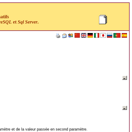
atifs
reSQL
et
Sql Server
.
mètre et de la valeur passée en second paramètre.