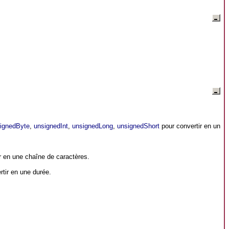
ignedByte
,
unsignedInt
,
unsignedLong
,
unsignedShort
pour convertir en un
r en une chaîne de caractères.
tir en une durée.