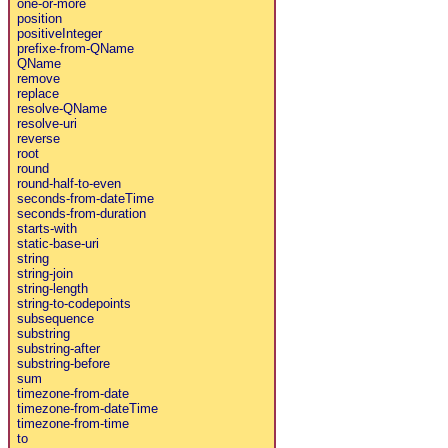
one-or-more
position
positiveInteger
prefixe-from-QName
QName
remove
replace
resolve-QName
resolve-uri
reverse
root
round
round-half-to-even
seconds-from-dateTime
seconds-from-duration
starts-with
static-base-uri
string
string-join
string-length
string-to-codepoints
subsequence
substring
substring-after
substring-before
sum
timezone-from-date
timezone-from-dateTime
timezone-from-time
to