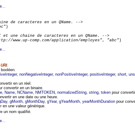
e...
aine de caracteres en un QName. -->
bc"
)
I et une chaine de caracteres en un QName. -->
ttp://www.up-comp.com/application/employes"
,
"abc"
)
e...
e
URI
.
 booléen.
iveInteger
,
nonNegativeInteger
,
nonPositiveInteger
,
positiveInteger
,
short
,
uns
nvertir en un réel.
r convertir en un binaire.
ge
,
Name
,
NCName
,
NMTOKEN
,
normalizedString
,
string
,
token
pour converti
nvertir en une date ou une heure.
gDay
,
gMonth
,
gMonthDay
,
gYear
,
gYearMonth
,
yearMonthDuration
pour conver
r en une valeur générique.
e un nom qualifié.
e...