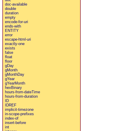
doc-available
double
duration
empty
encode-for-uri
ends-with
ENTITY
error
escape-html-uri
exactly-one
exists
false
float
floor
gDay
gMonth
gMonthDay
gYear
gYearMonth
hexBinary
hours-from-dateTime
hours-from-duration
ID
IDREF
implicit-timezone
in-scope-prefixes
index-of
insert-before
int