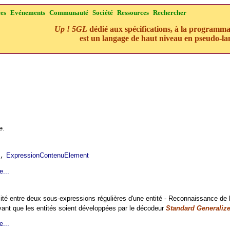
ces
Evénements
Communauté
Société
Ressources
Rechercher
Up ! 5GL
dédié aux spécifications, à la programmati
est un langage de haut niveau en pseudo-la
e.
ExpressionContenuElement
,
e...
lité entre deux sous-expressions régulières d'une entité - Reconnaissance de l'
vant que les entités soient développées par le décodeur
Standard Generaliz
e...