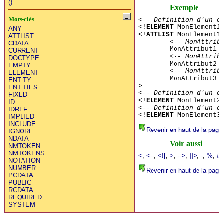
()
Exemple
Mots-clés
<-- Definition d'un 
<!
ELEMENT
MonElement
ANY
<!
ATTLIST
MonElement
ATTLIST
<-- MonAttri
CDATA
MonAttribut
CURRENT
<-- MonAttri
DOCTYPE
MonAttribut
EMPTY
<-- MonAttri
ELEMENT
MonAttribut3
ENTITY
>
ENTITIES
<-- Definition d'un 
FIXED
<!
ELEMENT
MonElement
ID
<-- Definition d'un 
IDREF
<!
ELEMENT
MonElement3
IMPLIED
INCLUDE
Revenir en haut de la pag
IGNORE
NDATA
Voir aussi
NMTOKEN
NMTOKENS
<
,
<--
,
<![
,
>
,
-->
,
]]>
,
-
,
%
,
NOTATION
NUMBER
Revenir en haut de la pag
PCDATA
PUBLIC
RCDATA
REQUIRED
SYSTEM