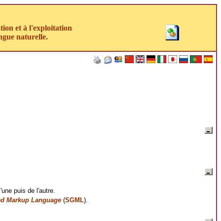
on et à l'exploitation
ngue naturelle.
une puis de l'autre.
ed Markup Language
(
SGML
).