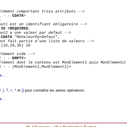
élément comportant trois attributs -->
1 - -
CDATA
>
1
but1 est un identifiant obligatoire -->
1
ID
#
REQUIRED
,
but2 a une valeur par defaut -->
2
CDATA
"MaValeurParDefaut"
,
but fait partie d'une liste de valeurs -->
 (10,20,30) 10
élément vide -->
2 - -
EMPTY
>
élément dont le contenu est MonElement1 puis MonElement2
 - - (MonElement1,MonElement2)>
e...
#
,
|
,
?
,
+
,
*
et
()
pour connaître les autres opérateurs.
e...