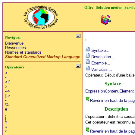
Offre
Solution métier
Servi
Naviguer
,
Bienvenue
Ressources
Syntaxe...
Normes et standards
Standard Generalized Markup Language
Description...
Exemple...
Opérateurs
Voir aussi...
<
Opérateur. Début d'une balis
<--
<![
Syntaxe
>
ExpressionContenuElement
-->
]]>
-
Revenir en haut de la pag
%
Description
#
,
L'opérateur
,
définit la causa
|
Cet opérateur est reconnu a
?
+
Revenir en haut de la pag
*