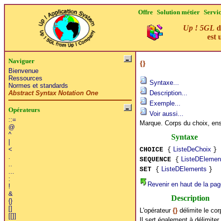
Offre
Solution métier
Servi
Up ! 5GL
d
est 
Naviguer
{}
Bienvenue
Ressources
Syntaxe...
Normes et standards
Abstract Syntax Notation One
Description...
Exemple...
Opérateurs
Voir aussi...
::=
Marque. Corps du choix, en
@
^
Syntaxe
|
ListeDeChoix
<
CHOICE
{
}
.
ListeDElemen
SEQUENCE
{
..
ListeDElements
SET
{
}
...
:
Revenir en haut de la pag
!
&
Description
{}
[]
L'opérateur
{}
délimite le co
[[]]
Il sert également à délimiter