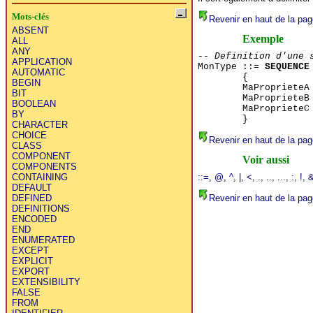
Mots-clés
Revenir en haut de la pag
ABSENT
Exemple
ALL
ANY
-- Definition d'une 
APPLICATION
MonType ::=
SEQUENCE
AUTOMATIC
{
BEGIN
MaPropriete
BIT
MaPropriete
BOOLEAN
MaPropriete
BY
}
CHARACTER
CHOICE
Revenir en haut de la pag
CLASS
COMPONENT
Voir aussi
COMPONENTS
::=
,
@
,
^
,
|
,
<
,
.
,
..
,
...
,
:
,
!
,
CONTAINING
DEFAULT
Revenir en haut de la pag
DEFINED
DEFINITIONS
ENCODED
END
ENUMERATED
EXCEPT
EXPLICIT
EXPORT
EXTENSIBILITY
FALSE
FROM