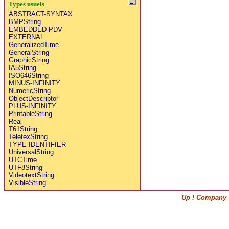
Types usuels
ABSTRACT-SYNTAX
BMPString
EMBEDDED-PDV
EXTERNAL
GeneralizedTime
GeneralString
GraphicString
IA5String
ISO646String
MINUS-INFINITY
NumericString
ObjectDescriptor
PLUS-INFINITY
PrintableString
Real
T61String
TeletexString
TYPE-IDENTIFIER
UniversalString
UTCTime
UTF8String
VideotextString
VisibleString
Up ! Company