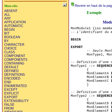
Revenir en haut de la pag
Mots-clés
ABSENT
Exemple
ALL
ANY
Modu
APPLICATION
AUTOMATIC
MonModule1 {iso memb
BEGIN
-- L'identifiant du 
BIT
BOOLEAN
BEGIN
BY
CHARACTER
EXPORT
CHOICE
-- Seuls Mon
CLASS
MonType1, Mo
COMPONENT
COMPONENTS
-- Definition d'une 
CONTAINING
MonType1 ::=
SEQUENC
DEFAULT
{
DEFINED
MonElementA
DEFINITIONS
MonElementB
ENCODED
MonElementC
END
}
ENUMERATED
EXCEPT
-- Definition d'une 
EXPLICIT
MonType2 ::=
SEQUENC
EXPORT
{
EXTENSIBILITY
MonElementD
FALSE
MonElementE
FROM
MonElementF