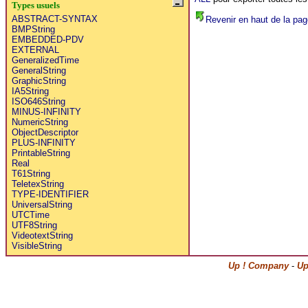
Types usuels
ABSTRACT-SYNTAX
Revenir en haut de la pag
BMPString
EMBEDDED-PDV
EXTERNAL
GeneralizedTime
GeneralString
GraphicString
IA5String
ISO646String
MINUS-INFINITY
NumericString
ObjectDescriptor
PLUS-INFINITY
PrintableString
Real
T61String
TeletexString
TYPE-IDENTIFIER
UniversalString
UTCTime
UTF8String
VideotextString
VisibleString
Up ! Company
-
Up