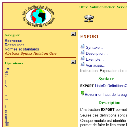
Offre
Solution métier
Servi
Naviguer
EXPORT
Bienvenue
Ressources
Syntaxe...
Normes et standards
Abstract Syntax Notation One
Description...
Exemple...
Opérateurs
Voir aussi...
::=
Instruction. Exporation des d
@
^
Syntaxe
|
ListeDeDefinitionsO
<
EXPORT
.
..
Revenir en haut de la pag
...
Description
:
!
L'instruction
permet 
EXPORT
&
Seules ces définitions sont 
{}
[]
Chaque module est identifié
[[]]
permet de faire le lien entre