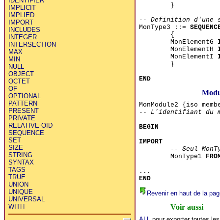
IDENTIFIER
}
IMPLICIT
IMPLIED
-- Definition d'une 
IMPORT
MonType3 ::=
SEQUENC
INCLUDES
{
INTEGER
MonElementG
INTERSECTION
MonElementH
MAX
MonElementI
MIN
}
NULL
OBJECT
END
OCTET
OF
Modu
OPTIONAL
PATTERN
MonModule2 {iso memb
PRESENT
-- L'identifiant du 
PRIVATE
RELATIVE-OID
BEGIN
SEQUENCE
SET
IMPORT
SIZE
-- Seul MonT
STRING
MonType1
FRO
SYNTAX
TAGS
...
TRUE
END
UNION
UNIQUE
Revenir en haut de la pag
UNIVERSAL
Voir aussi
WITH
ALL
pour exporter toutes les