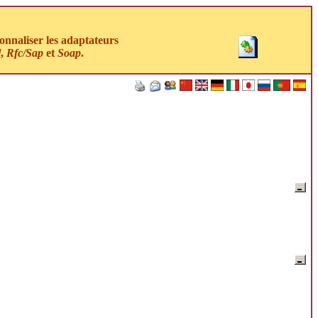
nnaliser les adaptateurs
l
,
Rfc/Sap
et
Soap
.