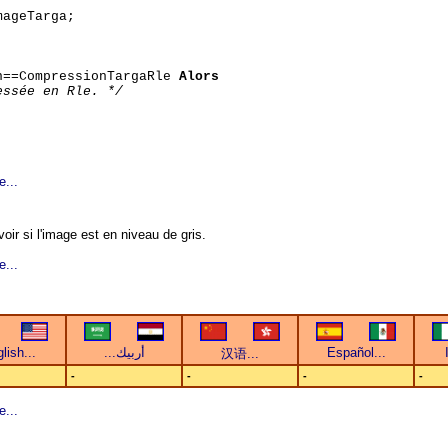
ageTarga;
n==CompressionTargaRle
Alors
essée en Rle. */
e...
oir si l'image est en niveau de gris.
e...
-
-
-
-
e...