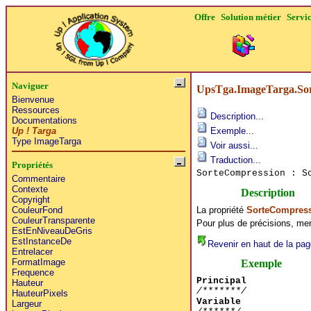
Offre
Solution métier
Servi
Naviguer
UpsTga.ImageTarga.So
Bienvenue
Ressources
Description...
Documentations
Up ! Targa
Exemple...
Type ImageTarga
Voir aussi...
Traduction...
Propriétés
SorteCompression : S
Commentaire
Contexte
Description
Copyright
La propriété
SorteCompres
CouleurFond
CouleurTransparente
Pour plus de précisions, mer
EstEnNiveauDeGris
EstInstanceDe
Revenir en haut de la pag
Entrelacer
FormatImage
Exemple
Frequence
Principal
Hauteur
/*******/
HauteurPixels
Variable
Largeur