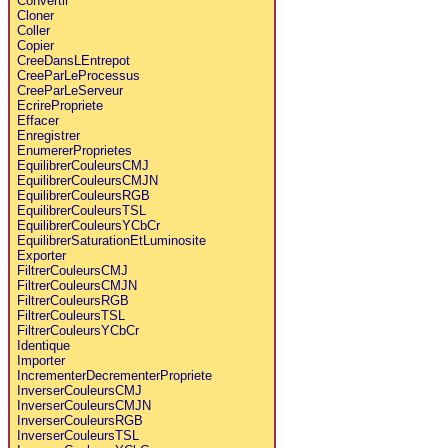
Convertir
Cloner
Coller
Copier
CreeDansLEntrepot
CreeParLeProcessus
CreeParLeServeur
EcrirePropriete
Effacer
Enregistrer
EnumererProprietes
EquilibrerCouleursCMJ
EquilibrerCouleursCMJN
EquilibrerCouleursRGB
EquilibrerCouleursTSL
EquilibrerCouleursYCbCr
EquilibrerSaturationEtLuminosite
Exporter
FiltrerCouleursCMJ
FiltrerCouleursCMJN
FiltrerCouleursRGB
FiltrerCouleursTSL
FiltrerCouleursYCbCr
Identique
Importer
IncrementerDecrementerPropriete
InverserCouleursCMJ
InverserCouleursCMJN
InverserCouleursRGB
InverserCouleursTSL