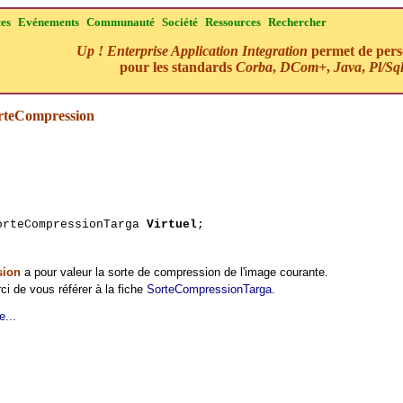
ces
Evénements
Communauté
Société
Ressources
Rechercher
Up ! Enterprise Application Integration
permet de perso
pour les standards
Corba
,
DCom+
,
Java
,
Pl/Sq
rteCompression
orteCompressionTarga
Virtuel
;
sion
a pour valeur la sorte de compression de l'image courante.
ci de vous référer à la fiche
SorteCompressionTarga
.
e...