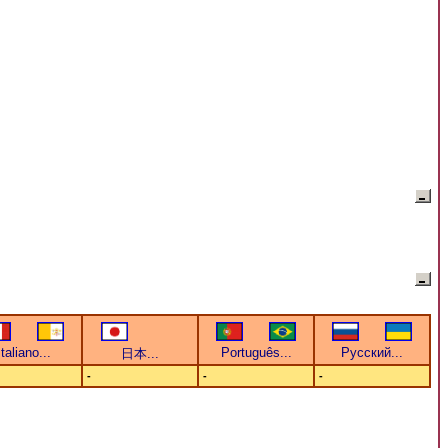
-
-
-