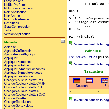
/******/
LargeurPixels
I :
Nul Ou
Im
NbBitsParPixel
NbImagesPhysiques
Debut
NomApplication
...
NomArtiste
Si
I.SorteCompressio
NomFichierImage
/* L'image est compr
Resolution
...
SorteCompression
Fin Si
Taille
...
VersionApplication
Fin Principal
Méthodes
Revenir en haut de la pag
Adresse
Voir aussi
AgrandirOuRetrecir
AjouterImagePhysique
EstEnNiveauDeGris
pour sav
Appliquer
AppliquerHomothetie
Revenir en haut de la pag
AppliquerRotation
AppliquerSymetrieHorizontale
Traduction
AppliquerSymetrieVerticale
AppliquerTranslation
ChangerCouleurPaletteCMJ
ChangerCouleurPaletteCMJN
ChangerCouleurPaletteRGB
ChangerCouleurPaletteTSL
-
-
ChangerCouleurPaletteYCbCr
ChangerPalette
Revenir en haut de la pag
ChangerResolution
ChangerSortePalette