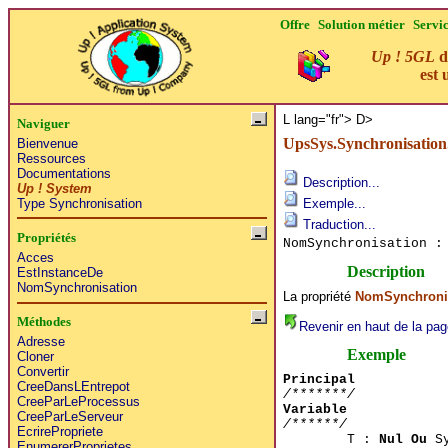
Offre
Solution métier
Servi
Up ! 5GL
d
est 
L lang="fr">
D>
Naviguer
UpsSys.Synchronisatio
Bienvenue
Ressources
Documentations
Description...
Up ! System
Type Synchronisation
Exemple...
Traduction...
Propriétés
NomSynchronisation :
Acces
Description
EstInstanceDe
NomSynchronisation
La propriété
NomSynchroni
Méthodes
Revenir en haut de la pag
Adresse
Exemple
Cloner
Convertir
Principal
CreeDansLEntrepot
/*******/
CreeParLeProcessus
Variable
CreeParLeServeur
/******/
EcrirePropriete
T :
Nul Ou
Sy
EnumererProprietes