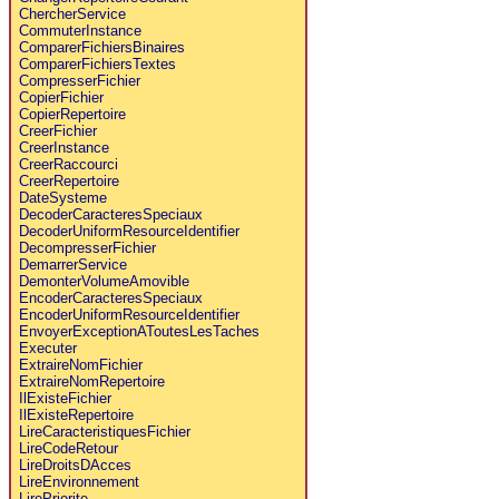
ChercherService
CommuterInstance
ComparerFichiersBinaires
ComparerFichiersTextes
CompresserFichier
CopierFichier
CopierRepertoire
CreerFichier
CreerInstance
CreerRaccourci
CreerRepertoire
DateSysteme
DecoderCaracteresSpeciaux
DecoderUniformResourceIdentifier
DecompresserFichier
DemarrerService
DemonterVolumeAmovible
EncoderCaracteresSpeciaux
EncoderUniformResourceIdentifier
EnvoyerExceptionAToutesLesTaches
Executer
ExtraireNomFichier
ExtraireNomRepertoire
IlExisteFichier
IlExisteRepertoire
LireCaracteristiquesFichier
LireCodeRetour
LireDroitsDAcces
LireEnvironnement
LirePriorite