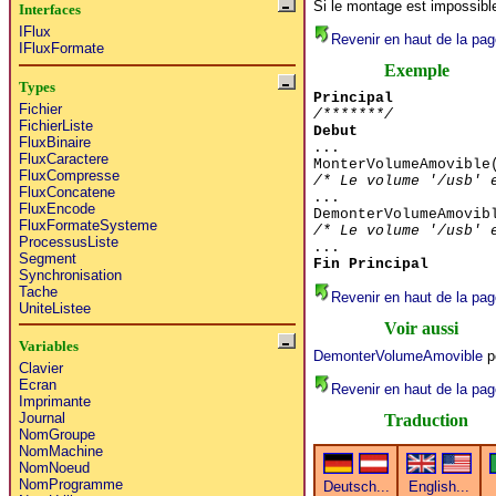
Si le montage est impossible
Interfaces
IFlux
Revenir en haut de la pag
IFluxFormate
Exemple
Types
Principal
Fichier
/*******/
FichierListe
Debut
FluxBinaire
...
FluxCaractere
MonterVolumeAmovible
FluxCompresse
/* Le volume '/usb' 
FluxConcatene
...
FluxEncode
DemonterVolumeAmovib
FluxFormateSysteme
/* Le volume '/usb' 
ProcessusListe
...
Segment
Fin Principal
Synchronisation
Tache
Revenir en haut de la pag
UniteListee
Voir aussi
Variables
DemonterVolumeAmovible
p
Clavier
Ecran
Revenir en haut de la pag
Imprimante
Journal
Traduction
NomGroupe
NomMachine
NomNoeud
NomProgramme