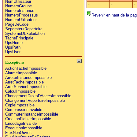
NomUtilisateur
-
-
-
NumeroGroupe
NumeroInstance
Revenir en haut de la pag
NumeroProcessus
NumeroUtilisateur
PageDeCode
SeparateurRepertoire
SystemeDExploitation
TachePrincipale
UpsHome
UpsPath
UpsUser
Exceptions
ActionTacheImpossible
AlarmeImpossible
ArreterInstanceImpossible
ArretTacheImpossible
ArretServiceImpossible
CalculImpossible
ChangementDroitsDAccesImpossible
ChangementRepertoireImpossible
CopieImpossible
CompressionInvalide
CommuterInstanceImpossible
CreationFichierImpossible
EncodageInvalide
ExecutionImpossible
FluxNonOuvert