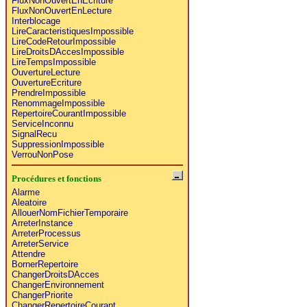
FluxNonOuvertEnEcriture
FluxNonOuvertEnLecture
Interblocage
LireCaracteristiquesImpossible
LireCodeRetourImpossible
LireDroitsDAccesImpossible
LireTempsImpossible
OuvertureLecture
OuvertureEcriture
PrendreImpossible
RenommageImpossible
RepertoireCourantImpossible
ServiceInconnu
SignalRecu
SuppressionImpossible
VerrouNonPose
Procédures et fonctions
Alarme
Aleatoire
AllouerNomFichierTemporaire
ArreterInstance
ArreterProcessus
ArreterService
Attendre
BornerRepertoire
ChangerDroitsDAcces
ChangerEnvironnement
ChangerPriorite
ChangerRepertoireCourant