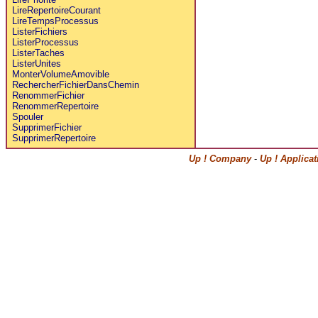
LireRepertoireCourant
LireTempsProcessus
ListerFichiers
ListerProcessus
ListerTaches
ListerUnites
MonterVolumeAmovible
RechercherFichierDansChemin
RenommerFichier
RenommerRepertoire
Spouler
SupprimerFichier
SupprimerRepertoire
Up ! Company
-
Up ! Applica