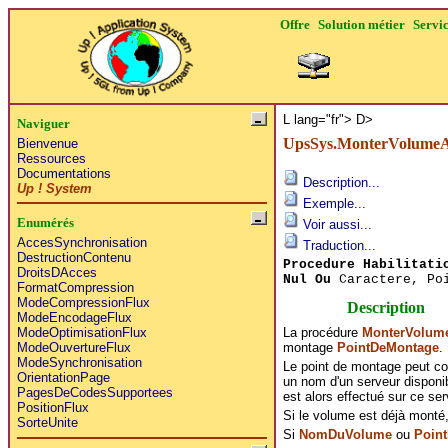
Offre
Solution métier
Servi
L lang="fr">
D>
Naviguer
UpsSys.MonterVolumeA
Bienvenue
Ressources
Documentations
Description...
Up ! System
Exemple...
Enumérés
Voir aussi...
AccesSynchronisation
Traduction...
DestructionContenu
Procedure Habilitati
DroitsDAcces
Nul Ou
Caractere, Po
FormatCompression
ModeCompressionFlux
Description
ModeEncodageFlux
La procédure
MonterVolum
ModeOptimisationFlux
montage
PointDeMontage
.
ModeOuvertureFlux
ModeSynchronisation
Le point de montage peut com
OrientationPage
un nom d'un serveur disponi
PagesDeCodesSupportees
est alors effectué sur ce ser
PositionFlux
Si le volume est déjà monté, 
SorteUnite
Si
NomDuVolume
ou
Poin