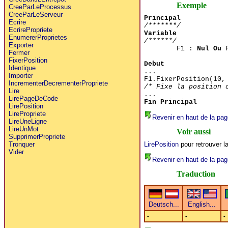
Exemple
CreeParLeProcessus
CreeParLeServeur
Principal
Ecrire
/*******/
EcrirePropriete
Variable
EnumererProprietes
/******/
Exporter
F1 :
Nul Ou
F
Fermer
FixerPosition
Debut
Identique
...
Importer
F1.FixerPosition(10,
IncrementerDecrementerPropriete
/* Fixe la position 
Lire
...
LirePageDeCode
Fin Principal
LirePosition
LirePropriete
Revenir en haut de la pag
LireUneLigne
LireUnMot
Voir aussi
SupprimerPropriete
LirePosition
pour retrouver la
Tronquer
Vider
Revenir en haut de la pag
Traduction
-
-
-