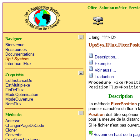
Offre
Solution métier
Servi
L lang="fr">
D>
Naviguer
UpsSys.IFlux.FixerPosit
Bienvenue
Ressources
Documentations
Description...
Up ! System
Interface IFlux
Exemple...
Voir aussi...
Propriétés
Traduction...
EstInstanceDe
Procedure
FixerPositi
EstMultiplexe
PositionFlux=Positio
FinDeFlux
ModeOptimisation
Description
ModeOuverture
La méthode
FixerPosition
p
NomFlux
premier caractère du flux à l
Position
doit être supérieur o
Méthodes
pour la mesure de la distanc
Adresse
Si le fichier n'est pas ouvert
ChangerPageDeCode
Cloner
Revenir en haut de la pag
Convertir
CreeDansLEntrepot