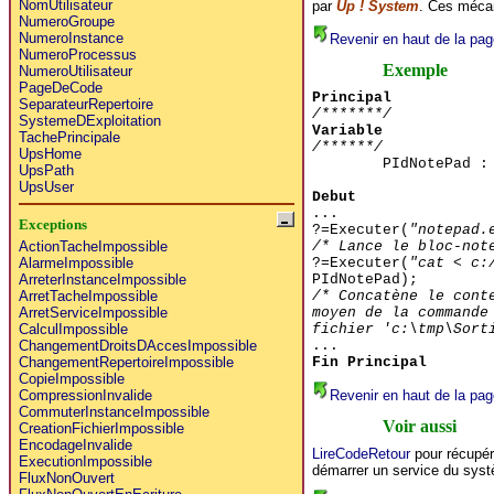
NomUtilisateur
par
Up ! System
. Ces mécani
NumeroGroupe
NumeroInstance
Revenir en haut de la pag
NumeroProcessus
Exemple
NumeroUtilisateur
PageDeCode
Principal
SeparateurRepertoire
/*******/
SystemeDExploitation
Variable
TachePrincipale
/******/
UpsHome
PIdNotePad :
UpsPath
UpsUser
Debut
...
Exceptions
?=Executer(
"notepad.
/* Lance le bloc-not
ActionTacheImpossible
?=Executer(
"cat < c:
AlarmeImpossible
PIdNotePad);
ArreterInstanceImpossible
/* Concatène le cont
ArretTacheImpossible
moyen de la commande
ArretServiceImpossible
fichier 'c:\tmp\Sort
CalculImpossible
...
ChangementDroitsDAccesImpossible
Fin Principal
ChangementRepertoireImpossible
CopieImpossible
Revenir en haut de la pag
CompressionInvalide
CommuterInstanceImpossible
Voir aussi
CreationFichierImpossible
EncodageInvalide
LireCodeRetour
pour récupér
ExecutionImpossible
démarrer un service du systè
FluxNonOuvert