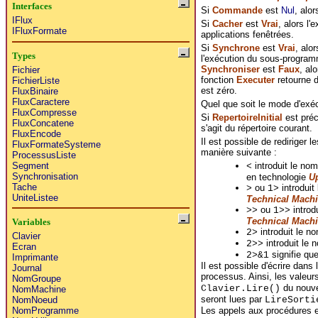
Interfaces
Si
Commande
est
Nul
, alor
IFlux
Si
Cacher
est
Vrai
, alors l'
IFluxFormate
applications fenêtrées.
Si
Synchrone
est
Vrai
, alo
Types
l'exécution du sous-program
Synchroniser
est
Faux
, al
Fichier
fonction
Executer
retourne d
FichierListe
est zéro.
FluxBinaire
FluxCaractere
Quel que soit le mode d'exé
FluxCompresse
Si
RepertoireInitial
est préc
FluxConcatene
s'agit du répertoire courant.
FluxEncode
Il est possible de rediriger 
FluxFormateSysteme
manière suivante :
ProcessusListe
Segment
introduit le nom
<
Synchronisation
en technologie
Up
Tache
ou
introduit
>
1>
UniteListee
Technical Mach
ou
introdu
>>
1>>
Technical Mach
Variables
introduit le no
2>
Clavier
introduit le n
2>>
Ecran
signifie que
2>&1
Imprimante
Il est possible d'écrire dan
Journal
processus. Ainsi, les valeur
NomGroupe
du nouve
Clavier.Lire()
NomMachine
seront lues par
LireSorti
NomNoeud
Les appels aux procédures e
NomProgramme