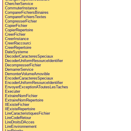
ChercherService
CommuterInstance
ComparerFichiersBinaires
ComparerFichiersTextes
CompresserFichier
CopierFichier
CopierRepertoire
CreerFichier
CreerInstance
CreerRaccourci
CreerRepertoire
DateSysteme
DecoderCaracteresSpeciaux
DecoderUniformResourceIdentifier
DecompresserFichier
DemarrerService
DemonterVolumeAmovible
EncoderCaracteresSpeciaux
EncoderUniformResourceIdentifier
EnvoyerExceptionAToutesLesTaches
Executer
ExtraireNomFichier
ExtraireNomRepertoire
IlExisteFichier
IlExisteRepertoire
LireCaracteristiquesFichier
LireCodeRetour
LireDroitsDAcces
LireEnvironnement
LirePriorite