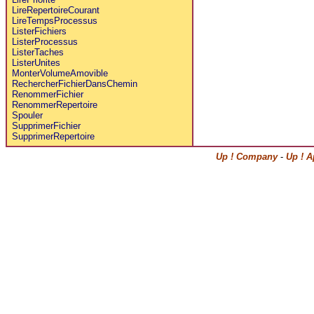
LireRepertoireCourant
LireTempsProcessus
ListerFichiers
ListerProcessus
ListerTaches
ListerUnites
MonterVolumeAmovible
RechercherFichierDansChemin
RenommerFichier
RenommerRepertoire
Spouler
SupprimerFichier
SupprimerRepertoire
Up ! Company
-
Up ! A