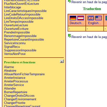
FluxNonOuvertEnEcriture
Revenir en haut de la pag
FluxNonOuvertEnLecture
Interblocage
Traduction
LireCaracteristiquesImpossible
LireCodeRetourImpossible
LireDroitsDAccesImpossible
LireTempsImpossible
OuvertureLecture
OuvertureEcriture
-
-
-
PrendreImpossible
RenommageImpossible
Revenir en haut de la pag
RepertoireCourantImpossible
ServiceInconnu
SignalRecu
SuppressionImpossible
VerrouNonPose
Procédures et fonctions
Alarme
Aleatoire
AllouerNomFichierTemporaire
ArreterInstance
ArreterProcessus
ArreterService
Attendre
BornerRepertoire
ChangerDroitsDAcces
ChangerEnvironnement
ChangerPriorite
ChangerRepertoireCourant