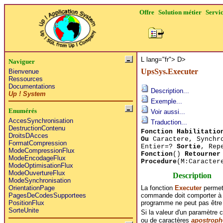
Offre
Solution métier
Servi
L lang="fr">
D>
Naviguer
UpsSys.Executer
Bienvenue
Ressources
Documentations
Description...
Up ! System
Exemple...
Enumérés
Voir aussi...
AccesSynchronisation
Traduction...
DestructionContenu
Fonction Habilitatio
DroitsDAcces
Ou
Caractere, Synchro
FormatCompression
Entier=?
Sortie
, Rep
ModeCompressionFlux
Fonction
()
Retourner
ModeEncodageFlux
Procedure
(M:Caracter
ModeOptimisationFlux
ModeOuvertureFlux
Description
ModeSynchronisation
La fonction
Executer
permet
OrientationPage
commande doit comporter à l
PagesDeCodesSupportees
programme ne peut pas être 
PositionFlux
SorteUnite
Si la valeur d'un paramètre 
ou de caractères
apostroph