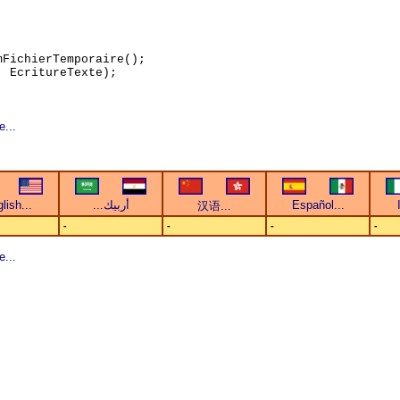
mFichierTemporaire();
, EcritureTexte);
e...
-
-
-
-
e...