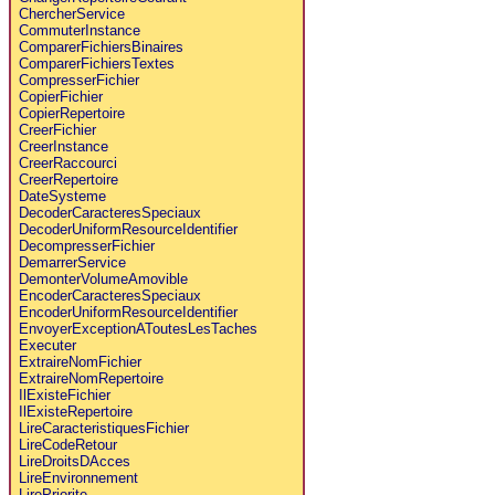
ChercherService
CommuterInstance
ComparerFichiersBinaires
ComparerFichiersTextes
CompresserFichier
CopierFichier
CopierRepertoire
CreerFichier
CreerInstance
CreerRaccourci
CreerRepertoire
DateSysteme
DecoderCaracteresSpeciaux
DecoderUniformResourceIdentifier
DecompresserFichier
DemarrerService
DemonterVolumeAmovible
EncoderCaracteresSpeciaux
EncoderUniformResourceIdentifier
EnvoyerExceptionAToutesLesTaches
Executer
ExtraireNomFichier
ExtraireNomRepertoire
IlExisteFichier
IlExisteRepertoire
LireCaracteristiquesFichier
LireCodeRetour
LireDroitsDAcces
LireEnvironnement
LirePriorite