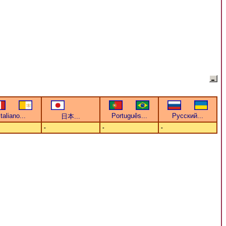
-
-
-