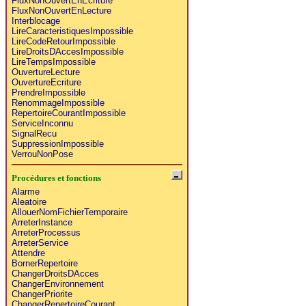
FluxNonOuvertEnEcriture
FluxNonOuvertEnLecture
Interblocage
LireCaracteristiquesImpossible
LireCodeRetourImpossible
LireDroitsDAccesImpossible
LireTempsImpossible
OuvertureLecture
OuvertureEcriture
PrendreImpossible
RenommageImpossible
RepertoireCourantImpossible
ServiceInconnu
SignalRecu
SuppressionImpossible
VerrouNonPose
Procédures et fonctions
Alarme
Aleatoire
AllouerNomFichierTemporaire
ArreterInstance
ArreterProcessus
ArreterService
Attendre
BornerRepertoire
ChangerDroitsDAcces
ChangerEnvironnement
ChangerPriorite
ChangerRepertoireCourant