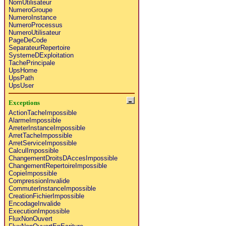
NomUtilisateur
NumeroGroupe
NumeroInstance
NumeroProcessus
NumeroUtilisateur
PageDeCode
SeparateurRepertoire
SystemeDExploitation
TachePrincipale
UpsHome
UpsPath
UpsUser
Exceptions
ActionTacheImpossible
AlarmeImpossible
ArreterInstanceImpossible
ArretTacheImpossible
ArretServiceImpossible
CalculImpossible
ChangementDroitsDAccesImpossible
ChangementRepertoireImpossible
CopieImpossible
CompressionInvalide
CommuterInstanceImpossible
CreationFichierImpossible
EncodageInvalide
ExecutionImpossible
FluxNonOuvert