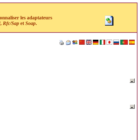
nnaliser les adaptateurs
l
,
Rfc/Sap
et
Soap
.