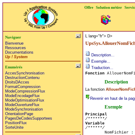
Offre
Solution métier
Servi
L lang="fr">
D>
Naviguer
UpsSys.AllouerNomFich
Bienvenue
Ressources
Documentations
Description...
Up ! System
Exemple...
Enumérés
Traduction...
AccesSynchronisation
Fonction
AllouerNomF
DestructionContenu
Description
DroitsDAcces
FormatCompression
La fonction
AllouerNomFich
ModeCompressionFlux
ModeEncodageFlux
Revenir en haut de la pag
ModeOptimisationFlux
ModeOuvertureFlux
Exemple
ModeSynchronisation
OrientationPage
Principal
PagesDeCodesSupportees
/*******/
PositionFlux
Variable
SorteUnite
/******/
NomFichier :