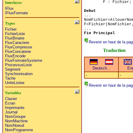
F : Fichier;
Interfaces
IFlux
Debut
IFluxFormate
...
NomFichier=AllouerNo
Types
F=Fichier(NomFichier
...
Fichier
Fin Principal
FichierListe
FluxBinaire
Revenir en haut de la pag
FluxCaractere
FluxCompresse
Traduction
FluxConcatene
FluxEncode
FluxFormateSysteme
ProcessusListe
Segment
Synchronisation
-
-
Tache
UniteListee
Revenir en haut de la pag
Variables
Clavier
Ecran
Imprimante
Journal
NomGroupe
NomMachine
NomNoeud
NomProgramme