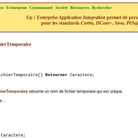
ces
Evénements
Communauté
Société
Ressources
Rechercher
Up ! Enterprise Application Integration
permet de perso
pour les standards
Corba
,
DCom+
,
Java
,
Pl/Sq
ierTemporaire
ichierTemporaire()
Retourner
Caractere;
ierTemporaire
retourne un nom de fichier temporaire qui est unique.
e...
 Caractere;