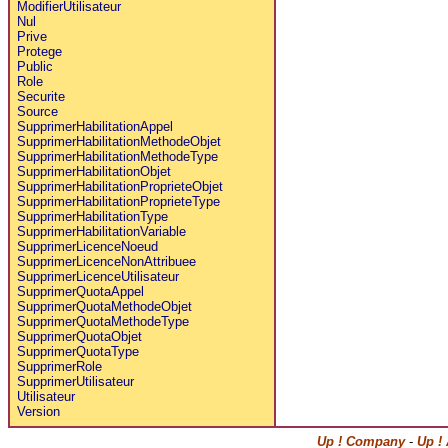
ModifierUtilisateur
Nul
Prive
Protege
Public
Role
Securite
Source
SupprimerHabilitationAppel
SupprimerHabilitationMethodeObjet
SupprimerHabilitationMethodeType
SupprimerHabilitationObjet
SupprimerHabilitationProprieteObjet
SupprimerHabilitationProprieteType
SupprimerHabilitationType
SupprimerHabilitationVariable
SupprimerLicenceNoeud
SupprimerLicenceNonAttribuee
SupprimerLicenceUtilisateur
SupprimerQuotaAppel
SupprimerQuotaMethodeObjet
SupprimerQuotaMethodeType
SupprimerQuotaObjet
SupprimerQuotaType
SupprimerRole
SupprimerUtilisateur
Utilisateur
Version
Up ! Company
-
Up !