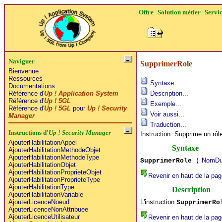
Offre
Solution métier
Servi
Naviguer
SupprimerRole
Bienvenue
Ressources
Syntaxe...
Documentations
Référence d'
Up ! Application System
Description...
Référence d'
Up ! 5GL
Exemple...
Référence d'
Up ! 5GL
pour
Up ! Security
Voir aussi...
Manager
Traduction...
Instructions d'
Up ! Security Manager
Instruction. Supprime un rôle
AjouterHabilitationAppel
Syntaxe
AjouterHabilitationMethodeObjet
AjouterHabilitationMethodeType
NomDu
SupprimerRole
(
AjouterHabilitationObjet
AjouterHabilitationProprieteObjet
Revenir en haut de la pag
AjouterHabilitationProprieteType
AjouterHabilitationType
Description
AjouterHabilitationVariable
L'instruction
AjouterLicenceNoeud
SupprimerRo
AjouterLicenceNonAttribuee
AjouterLicenceUtilisateur
Revenir en haut de la pag