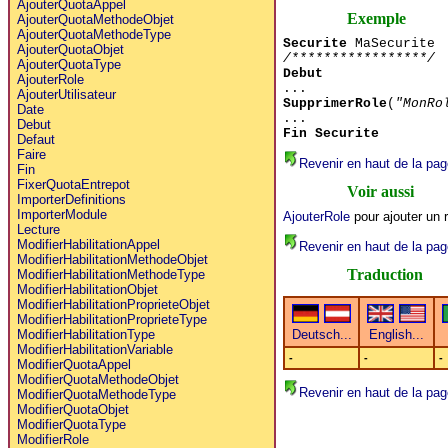
AjouterQuotaAppel
Exemple
AjouterQuotaMethodeObjet
AjouterQuotaMethodeType
Securite
MaSecurite
AjouterQuotaObjet
/*****************/
AjouterQuotaType
Debut
AjouterRole
...
AjouterUtilisateur
SupprimerRole
(
"MonRo
Date
...
Debut
Fin Securite
Defaut
Faire
Revenir en haut de la pag
Fin
FixerQuotaEntrepot
Voir aussi
ImporterDefinitions
ImporterModule
AjouterRole
pour ajouter un 
Lecture
ModifierHabilitationAppel
Revenir en haut de la pag
ModifierHabilitationMethodeObjet
Traduction
ModifierHabilitationMethodeType
ModifierHabilitationObjet
ModifierHabilitationProprieteObjet
ModifierHabilitationProprieteType
ModifierHabilitationType
ModifierHabilitationVariable
-
-
-
ModifierQuotaAppel
ModifierQuotaMethodeObjet
Revenir en haut de la pag
ModifierQuotaMethodeType
ModifierQuotaObjet
ModifierQuotaType
ModifierRole