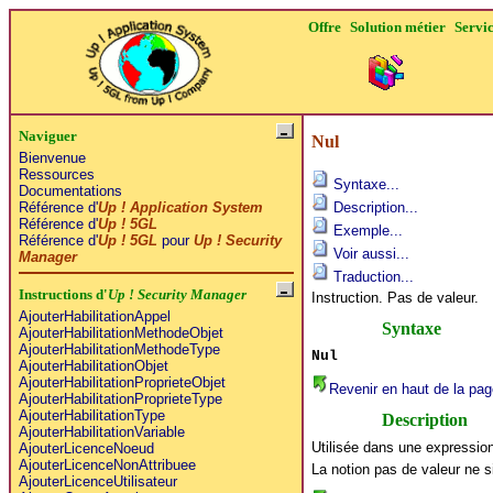
Offre
Solution métier
Servi
Naviguer
Nul
Bienvenue
Ressources
Syntaxe...
Documentations
Référence d'
Up ! Application System
Description...
Référence d'
Up ! 5GL
Exemple...
Référence d'
Up ! 5GL
pour
Up ! Security
Voir aussi...
Manager
Traduction...
Instructions d'
Up ! Security Manager
Instruction. Pas de valeur.
AjouterHabilitationAppel
Syntaxe
AjouterHabilitationMethodeObjet
AjouterHabilitationMethodeType
Nul
AjouterHabilitationObjet
AjouterHabilitationProprieteObjet
Revenir en haut de la pag
AjouterHabilitationProprieteType
AjouterHabilitationType
Description
AjouterHabilitationVariable
Utilisée dans une expressio
AjouterLicenceNoeud
AjouterLicenceNonAttribuee
La notion pas de valeur ne si
AjouterLicenceUtilisateur