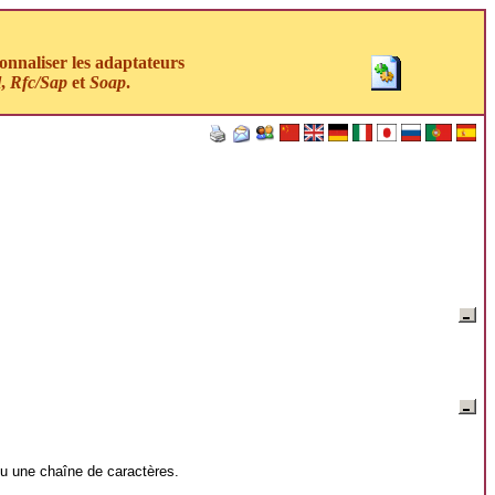
nnaliser les adaptateurs
l
,
Rfc/Sap
et
Soap
.
ou une chaîne de caractères.