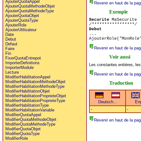
AjouterQuotaAppel
Revenir en haut de la pag
AjouterQuotaMethodeObjet
AjouterQuotaMethodeType
Exemple
AjouterQuotaObjet
Securite
MaSecurite
AjouterQuotaType
/*****************/
AjouterRole
Debut
AjouterUtilisateur
...
Date
AjouterRole(
"MonRole
Debut
Defaut
Revenir en haut de la pag
Faire
Fin
Voir aussi
FixerQuotaEntrepot
ImporterDefinitions
Les constantes entières, les
ImporterModule
Lecture
Revenir en haut de la pag
ModifierHabilitationAppel
ModifierHabilitationMethodeObjet
Traduction
ModifierHabilitationMethodeType
ModifierHabilitationObjet
ModifierHabilitationProprieteObjet
ModifierHabilitationProprieteType
ModifierHabilitationType
-
-
ModifierHabilitationVariable
ModifierQuotaAppel
ModifierQuotaMethodeObjet
Revenir en haut de la pag
ModifierQuotaMethodeType
ModifierQuotaObjet
ModifierQuotaType
ModifierRole