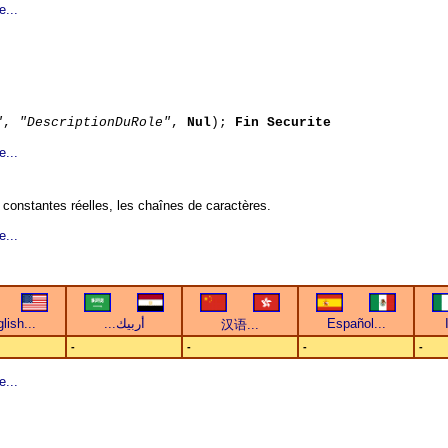
e...
"
,
"DescriptionDuRole"
,
Nul
);
Fin Securite
e...
 constantes réelles, les chaînes de caractères.
e...
-
-
-
-
e...