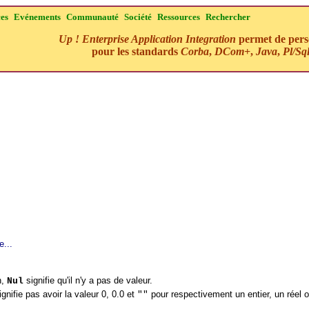
ces
Evénements
Communauté
Société
Ressources
Rechercher
Up ! Enterprise Application Integration
permet de perso
pour les standards
Corba
,
DCom+
,
Java
,
Pl/Sq
e...
n,
signifie qu'il n'y a pas de valeur.
Nul
gnifie pas avoir la valeur 0, 0.0 et
pour respectivement un entier, un réel 
""