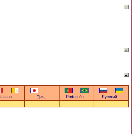
-
-
-