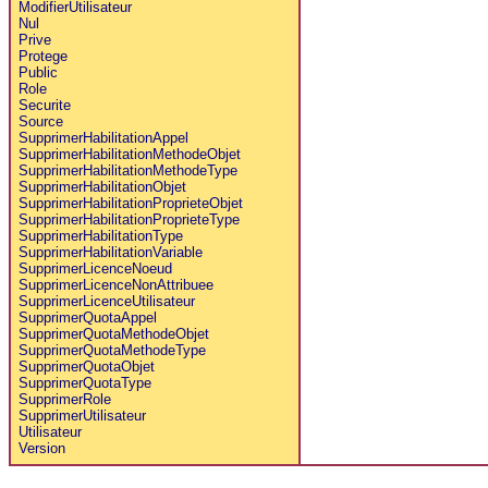
ModifierUtilisateur
Nul
Prive
Protege
Public
Role
Securite
Source
SupprimerHabilitationAppel
SupprimerHabilitationMethodeObjet
SupprimerHabilitationMethodeType
SupprimerHabilitationObjet
SupprimerHabilitationProprieteObjet
SupprimerHabilitationProprieteType
SupprimerHabilitationType
SupprimerHabilitationVariable
SupprimerLicenceNoeud
SupprimerLicenceNonAttribuee
SupprimerLicenceUtilisateur
SupprimerQuotaAppel
SupprimerQuotaMethodeObjet
SupprimerQuotaMethodeType
SupprimerQuotaObjet
SupprimerQuotaType
SupprimerRole
SupprimerUtilisateur
Utilisateur
Version