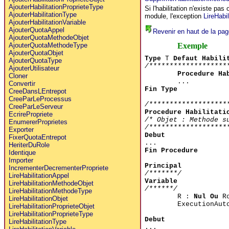
AjouterHabilitationProprieteType
Si l'habilitation n'existe pa
AjouterHabilitationType
module, l'exception
LireHabi
AjouterHabilitationVariable
AjouterQuotaAppel
Revenir en haut de la pag
AjouterQuotaMethodeObjet
Exemple
AjouterQuotaMethodeType
AjouterQuotaObjet
Type
T
Defaut Habili
AjouterQuotaType
/*******************
AjouterUtilisateur
Procedure Ha
Cloner
...
Convertir
Fin Type
CreeDansLEntrepot
CreeParLeProcessus
/*******************
CreeParLeServeur
Procedure Habilitati
EcrirePropriete
/* Objet : Methode s
EnumererProprietes
/*******************
Exporter
Debut
FixerQuotaEntrepot
...
HeriterDuRole
Fin Procedure
Identique
Importer
Principal
IncrementerDecrementerPropriete
/*******/
LireHabilitationAppel
Variable
LireHabilitationMethodeObjet
/******/
LireHabilitationMethodeType
R :
Nul Ou
Ro
LireHabilitationObjet
ExecutionAut
LireHabilitationProprieteObjet
LireHabilitationProprieteType
Debut
LireHabilitationType
...