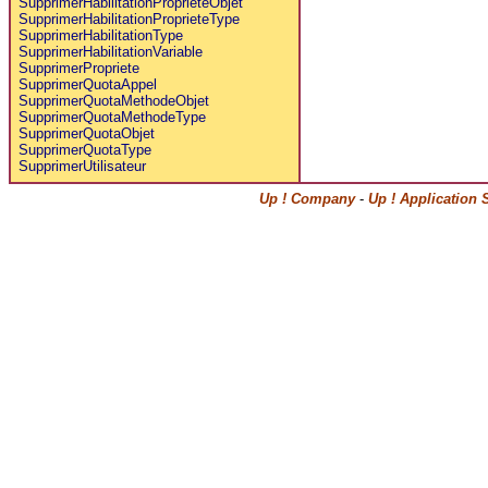
SupprimerHabilitationProprieteObjet
SupprimerHabilitationProprieteType
SupprimerHabilitationType
SupprimerHabilitationVariable
SupprimerPropriete
SupprimerQuotaAppel
SupprimerQuotaMethodeObjet
SupprimerQuotaMethodeType
SupprimerQuotaObjet
SupprimerQuotaType
SupprimerUtilisateur
Up ! Company
-
Up ! Application