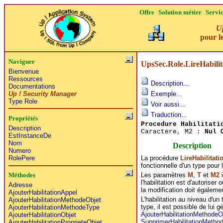
Offre
Solution métier
Servi
Up
pour le
Naviguer
UpsSec.Role.LireHabili
Bienvenue
Ressources
Description...
Documentations
Up ! Security Manager
Exemple...
Type Role
Voir aussi...
Traduction...
Propriétés
Procedure Habilitati
Description
Caractere, M2 :
Nul 
EstInstanceDe
Nom
Description
Numero
La procédure
LireHabilitat
RolePere
fonctionnelle d'un type pour l
Les paramètres
M
,
T
et
M2
i
Méthodes
l'habilitation est d'autorise
Adresse
la modification doit égalemen
AjouterHabilitationAppel
L'habilitation au niveau d'un
AjouterHabilitationMethodeObjet
type, il est possible de lui
AjouterHabilitationMethodeType
AjouterHabilitationMethodeO
AjouterHabilitationObjet
SupprimerHabilitationMetho
AjouterHabilitationProprieteObjet