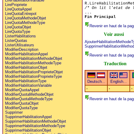
LireHabilitationVariable
R.LireHabilitationMe
LirePropriete
/* On lit l'etat de 
LireQuotaAppel
...
LireQuotaEntrepot
Fin Principal
LireQuotaMethodeObjet
LireQuotaMethodeType
Revenir en haut de la pag
LireQuotaObjet
LireQuotaType
Voir aussi
ListerHabilitations
ListerQuotas
AjouterHabilitationMethodeT
ListerUtilisateurs
SupprimerHabilitationMetho
ModifierDescription
ModifierHabilitationAppel
Revenir en haut de la pag
ModifierHabilitationMethodeObjet
ModifierHabilitationMethodeType
Traduction
ModifierHabilitationObjet
ModifierHabilitationProprieteObjet
ModifierHabilitationProprieteType
ModifierHabilitationType
ModifierHabilitationVariable
-
-
-
ModifierQuotaAppel
ModifierQuotaMethodeObjet
Revenir en haut de la pag
ModifierQuotaMethodeType
ModifierQuotaObjet
ModifierQuotaType
Supprimer
SupprimerHabilitationAppel
SupprimerHabilitationMethodeObjet
SupprimerHabilitationMethodeType
SupprimerHabilitationObjet