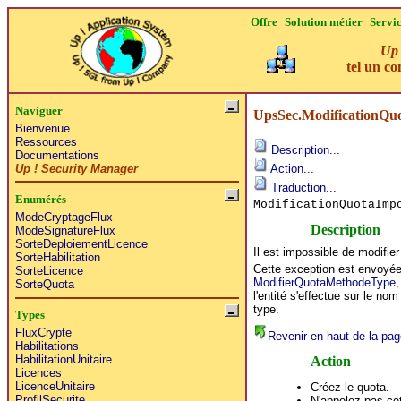
Offre
Solution métier
Servi
Up 
tel un co
Naviguer
UpsSec.ModificationQuo
Bienvenue
Ressources
Description...
Documentations
Up ! Security Manager
Action...
Traduction...
Enumérés
ModificationQuotaImp
ModeCryptageFlux
Description
ModeSignatureFlux
SorteDeploiementLicence
Il est impossible de modifier
SorteHabilitation
Cette exception est envoyé
SorteLicence
ModifierQuotaMethodeType
SorteQuota
l'entité s'effectue sur le nom
type.
Types
FluxCrypte
Revenir en haut de la pag
Habilitations
HabilitationUnitaire
Action
Licences
LicenceUnitaire
Créez le quota.
ProfilSecurite
N'appelez pas ce