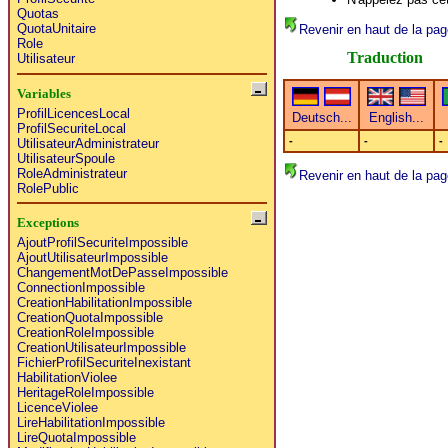
Quotas
QuotaUnitaire
Revenir en haut de la pag
Role
Traduction
Utilisateur
Variables
ProfilLicencesLocal
ProfilSecuriteLocal
-
-
-
UtilisateurAdministrateur
UtilisateurSpoule
RoleAdministrateur
Revenir en haut de la pag
RolePublic
Exceptions
AjoutProfilSecuriteImpossible
AjoutUtilisateurImpossible
ChangementMotDePasseImpossible
ConnectionImpossible
CreationHabilitationImpossible
CreationQuotaImpossible
CreationRoleImpossible
CreationUtilisateurImpossible
FichierProfilSecuriteInexistant
HabilitationViolee
HeritageRoleImpossible
LicenceViolee
LireHabilitationImpossible
LireQuotaImpossible