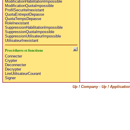
ModificationHabilitationImpossible
ModificationQuotaImpossible
ProfilSecuriteInexistant
QuotaEntrepotDepasse
QuotaTempsDepasse
RoleInexistant
SuppressionHabilitationImpossible
SuppressionQuotaImpossible
SuppressionUtilisateurImpossible
UtilisateurInexistant
Procédures et fonctions
Connecter
Crypter
Deconnecter
Decrypter
LireUtilisateurCourant
Signer
Up ! Company
-
Up ! Applicatio