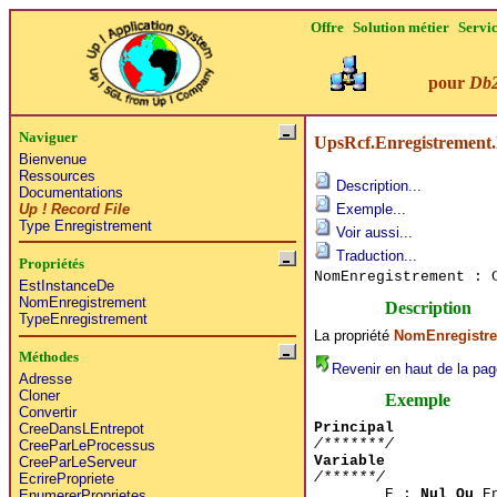
Offre
Solution métier
Servi
pour
Db
Naviguer
UpsRcf.Enregistrement
Bienvenue
Ressources
Description...
Documentations
Up ! Record File
Exemple...
Type Enregistrement
Voir aussi...
Traduction...
Propriétés
NomEnregistrement :
EstInstanceDe
NomEnregistrement
Description
TypeEnregistrement
La propriété
NomEnregistr
Méthodes
Revenir en haut de la pag
Adresse
Cloner
Exemple
Convertir
Principal
CreeDansLEntrepot
/*******/
CreeParLeProcessus
Variable
CreeParLeServeur
/******/
EcrirePropriete
E :
Nul Ou
En
EnumererProprietes