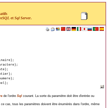
atifs
reSQL
et
Sql Server
.
naire);
ractere);
te);
tier);
umere);
el);
re
de l'ordre
Sql
courant. La sorte du paramètre doit être d'entrée ou
 ce cas, tous les paramètres doivent être énumérés dans l'ordre, même