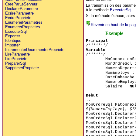
CreeParLeServeur
La transmission des paramètre
DeclarerParametre
à la méthode
ExecuterSql
.
EcrireParametre
Si la méthode échoue, alors
EcrirePropriete
EnumererParametres
Revenir en haut de la pag
EnumererProprietes
ExecuterSql
Exemple
Exporter
Identique
Principal
Importer
/*******/
IncrementerDecrementerPropriete
Variable
LireParametre
/******/
LirePropriete
MaConnexion
PreparerSql
MonOrdreSql
SupprimerPropriete
NumeroDepart
NomEmploye 
DateEmbauch
NumeroEmplo
Salaire :
Nu
Debut
...
MonOrdreSql=MaConnex
${NumeroEmploye}, ${
MonOrdreSql.Declarer
MonOrdreSql.Declarer
MonOrdreSql.Declarer
MonOrdreSql.Declarer
MonOrdreSql.Declarer