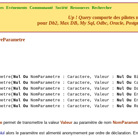
ces
Evénements
Communauté
Société
Ressources
Rechercher
Up ! Query
comporte des pilotes n
pour
Db2
,
Max DB
,
My Sql
,
Odbc
,
Oracle
,
Postg
reParametre
metre(
Nul Ou
NomParametre : Caractere, Valeur :
Nul Ou
Bi
metre(
Nul Ou
NomParametre : Caractere, Valeur :
Nul Ou
Ca
metre(
Nul Ou
NomParametre : Caractere, Valeur :
Nul Ou
Da
metre(
Nul Ou
NomParametre : Caractere, Valeur :
Nul Ou
En
metre(
Nul Ou
NomParametre : Caractere, Valeur :
Nul Ou
En
metre(
Nul Ou
NomParametre : Caractere, Valeur :
Nul Ou
Re
e
permet de transmettre la valeur
Valeur
au paramètre de nom
NomParamet
Nul
alors le paramètre est alimenté anonymement par ordre de déclaration. En