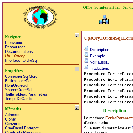
Offre
Solution métier
Servi
Naviguer
UpsQry.IOrdreSql.Ecri
Bienvenue
Ressources
Description...
Documentations
Up ! Query
Exemple...
Interface IOrdreSql
Voir aussi...
Traduction...
Propriétés
Procedure
EcrirePara
ConnexionSqlMere
Procedure
EcrirePara
EstInstanceDe
Procedure
EcrirePara
NomOrdreSql
SourceOrdreSql
Procedure
EcrirePara
TailleTableauParametres
Procedure
EcrirePara
TempsDeGarde
Procedure
EcrirePara
Méthodes
Description
Adresse
La méthode
EcrireParametr
Cloner
d'entrée-sortie.
Convertir
Si le nom du paramètre est
CreeDansLEntrepot
ceux de sortie.
CreeParLeProcessus