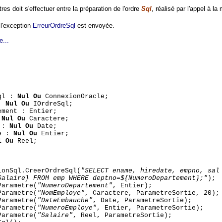
s doit s'effectuer entre la préparation de l'ordre
Sql
, réalisé par l'appel à l
 l'exception
ErreurOrdreSql
est envoyée.
e...
Sql :
Nul Ou
ConnexionOracle;
 :
Nul Ou
IOrdreSql;
ement : Entier;
:
Nul Ou
Caractere;
e :
Nul Ou
Date;
ye :
Nul Ou
Entier;
l Ou
Reel;
ionSql.CreerOrdreSql(
"SELECT ename, hiredate, empno, sal
Salaire} FROM emp WHERE deptno=${NumeroDepartement};"
);
Parametre(
"NumeroDepartement"
, Entier);
Parametre(
"NomEmploye"
, Caractere, ParametreSortie, 20);
Parametre(
"DateEmbauche"
, Date, ParametreSortie);
Parametre(
"NumeroEmploye"
, Entier, ParametreSortie);
Parametre(
"Salaire"
, Reel, ParametreSortie);