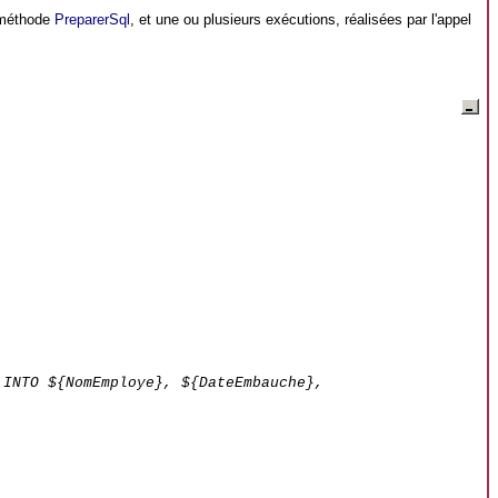
a méthode
PreparerSql
, et une ou plusieurs exécutions, réalisées par l'appel
 INTO ${NomEmploye}, ${DateEmbauche},