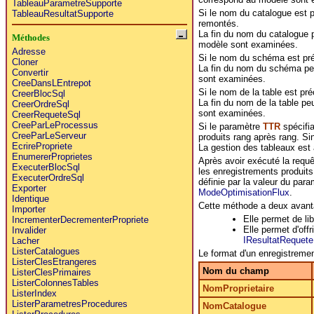
TableauParametreSupporte
Si le nom du catalogue est 
TableauResultatSupporte
remontés.
La fin du nom du catalogue p
Méthodes
modèle sont examinées.
Adresse
Si le nom du schéma est pr
Cloner
La fin du nom du schéma peu
Convertir
sont examinées.
CreeDansLEntrepot
Si le nom de la table est pr
CreerBlocSql
La fin du nom de la table peu
CreerOrdreSql
sont examinées.
CreerRequeteSql
CreeParLeProcessus
Si le paramètre
TTR
spécifia
CreeParLeServeur
produits rang après rang. Si
EcrirePropriete
La gestion des tableaux est 
EnumererProprietes
Après avoir exécuté la requê
ExecuterBlocSql
les enregistrements produits
ExecuterOrdreSql
définie par la valeur du par
Exporter
ModeOptimisationFlux
.
Identique
Cette méthode a deux avant
Importer
Elle permet de li
IncrementerDecrementerPropriete
Elle permet d'off
Invalider
IResultatRequete
Lacher
ListerCatalogues
Le format d'un enregistrement
ListerClesEtrangeres
Nom du champ
ListerClesPrimaires
ListerColonnesTables
NomProprietaire
ListerIndex
ListerParametresProcedures
NomCatalogue