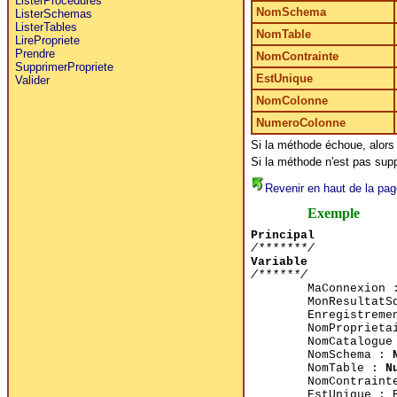
ListerProcedures
NomSchema
ListerSchemas
ListerTables
NomTable
LirePropriete
Prendre
NomContrainte
SupprimerPropriete
EstUnique
Valider
NomColonne
NumeroColonne
Si la méthode échoue, alors
Si la méthode n'est pas supp
Revenir en haut de la pag
Exemple
Principal
/*******/
Variable
/******/
MaConnexion
MonResultat
Enregistrem
NomPropriet
NomCatalogu
NomSchema :
NomTable :
N
NomContrain
EstUnique : 