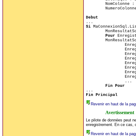
NomColonne 
NumeroColon
Debut
...
Si
MaConnexionSql.Li
MonResultatS
Pour
Enregist
MonResultatS
Enre
Enre
Enre
Enre
Enre
Enre
Enre
Enre
...
Fin Pour
...
Fin Principal
Revenir en haut de la pag
Avertissement
Le pilote de données peut ne
enregistrement. En ce cas, 
Revenir en haut de la pag