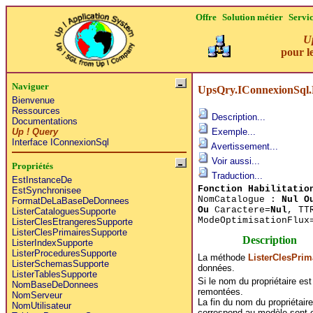
Offre
Solution métier
Servi
Up
pour le
Naviguer
UpsQry.IConnexionSql.L
Bienvenue
Ressources
Description...
Documentations
Up ! Query
Exemple...
Interface IConnexionSql
Avertissement...
Voir aussi...
Propriétés
Traduction...
EstInstanceDe
Fonction Habilitatio
EstSynchronisee
NomCatalogue :
Nul O
FormatDeLaBaseDeDonnees
Ou
Caractere=
Nul
, TT
ListerCataloguesSupporte
ModeOptimisationFlux
ListerClesEtrangeresSupporte
ListerClesPrimairesSupporte
Description
ListerIndexSupporte
ListerProceduresSupporte
La méthode
ListerClesPrim
ListerSchemasSupporte
données.
ListerTablesSupporte
Si le nom du propriétaire es
NomBaseDeDonnees
remontées.
NomServeur
La fin du nom du propriétaire
NomUtilisateur
correspond au modèle sont 