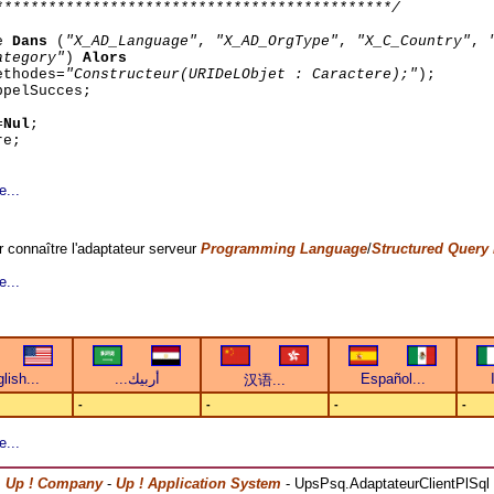
*********************************************/
ce
Dans
(
"X_AD_Language"
,
"X_AD_OrgType"
,
"X_C_Country"
,
ategory"
)
Alors
ethodes=
"Constructeur(URIDeLObjet : Caractere);"
);
pelSucces;
=
Nul
;
re;
e...
 connaître l'adaptateur serveur
Programming Language
/
Structured Query
e...
-
-
-
-
e...
Up ! Company
-
Up ! Application System
- UpsPsq.AdaptateurClientPlSql