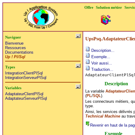
Offre
Solution métier
Servi
Naviguer
UpsPsq.AdaptateurClie
Bienvenue
Ressources
Description...
Documentations
Up ! Pl/Sql
Exemple...
Voir aussi...
Types
Traduction...
IntegrationClientPlSql
AdaptateurClientPlS
IntegrationServeurPlSql
Description
Variables
La variable
AdaptateurClien
AdaptateurClientPlSql
(
PL
/
SQL
).
AdaptateurServeurPlSql
Les connecteurs métiers, qu
type.
Ainsi, les services délivrés
Technical Machine
au trave
Revenir en haut de la pag
Exemple