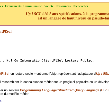
ces
Evénements
Communauté
Société
Ressources
Rechercher
Up ! 5GL
dédié aux spécifications, à la programmati
est un langage de haut niveau en pseudo-la
ntPlSql
ql :
Nul Ou
IntegrationClientPlSql
Lecture Public
;
tPlSql
en lecture seule mentionne l'objet représentant l'adaptateur d'
Up ! 5G
i rassemblent la connaissance métier sur un progiciel populaire ou un dévelo
 par un serveur
Programming Language
/
Structured Query Language
(
PL
/
S
rs du modèle métier.
e...