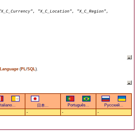
"X_C_Currency"
,
"X_C_Location"
,
"X_C_Region"
,
 Language
(
PL
/
SQL
).
-
-
-