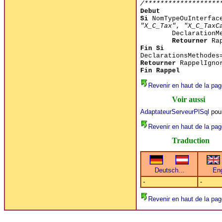
/*******************
Debut
Si
NomTypeOuInterfa
"X_C_Tax"
,
"X_C_TaxC
DeclarationM
Retourner
Rap
Fin Si
DeclarationsMethodes
Retourner
RappelIgno
Fin Rappel
Revenir en haut de la pag
Voir aussi
AdaptateurServeurPlSql
pour
Revenir en haut de la pag
Traduction
-
-
Revenir en haut de la pag