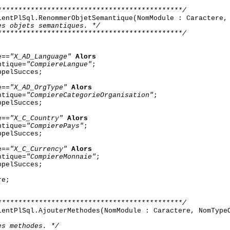
*********************************************/
entPlSql.RenommerObjetSemantique(NomModule : Caractere,
es objets semantiques. */
*********************************************/
e==
"X_AD_Language"
Alors
ntique=
"CompiereLangue"
;
pelSucces;
e==
"X_AD_OrgType"
Alors
ntique=
"CompiereCategorieOrganisation"
;
pelSucces;
e==
"X_C_Country"
Alors
ntique=
"CompierePays"
;
pelSucces;
e==
"X_C_Currency"
Alors
ntique=
"CompiereMonnaie"
;
pelSucces;
re;
*********************************************/
entPlSql.AjouterMethodes(NomModule : Caractere, NomType
es methodes. */