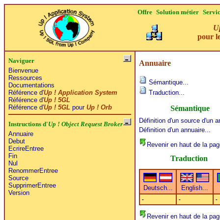
Offre
Solution métier
Servi
Up
pour le
Naviguer
Annuaire
Bienvenue
Ressources
Sémantique...
Documentations
Référence d'
Up ! Application System
Traduction...
Référence d'
Up ! 5GL
Référence d'
Up ! 5GL
pour
Up ! Orb
Sémantique
Définition d'un source d'un a
Instructions d'
Up ! Object Request Broker
Définition d'un annuaire...
Annuaire
Debut
Revenir en haut de la pag
EcrireEntree
Fin
Traduction
Nul
RenommerEntree
Source
SupprimerEntree
Version
-
-
-
Revenir en haut de la pag