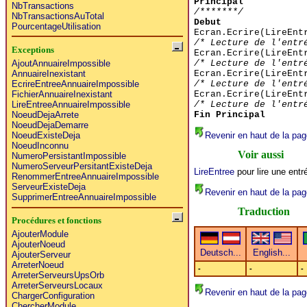
Principal
NbTransactions
/*******/
NbTransactionsAuTotal
Debut
PourcentageUtilisation
Ecran.Ecrire(LireEnt
/* Lecture de l'entr
Exceptions
Ecran.Ecrire(LireEnt
/* Lecture de l'entr
AjoutAnnuaireImpossible
Ecran.Ecrire(LireEnt
AnnuaireInexistant
/* Lecture de l'entr
EcrireEntreeAnnuaireImpossible
Ecran.Ecrire(LireEnt
FichierAnnuaireInexistant
/* Lecture de l'entr
LireEntreeAnnuaireImpossible
Fin Principal
NoeudDejaArrete
NoeudDejaDemarre
Revenir en haut de la pag
NoeudExisteDeja
NoeudInconnu
Voir aussi
NumeroPersistantImpossible
NumeroServeurPersitantExisteDeja
LireEntree
pour lire une ent
RenommerEntreeAnnuaireImpossible
ServeurExisteDeja
Revenir en haut de la pag
SupprimerEntreeAnnuaireImpossible
Traduction
Procédures et fonctions
AjouterModule
AjouterNoeud
AjouterServeur
ArreterNoeud
-
-
-
ArreterServeursUpsOrb
ArreterServeursLocaux
Revenir en haut de la pag
ChargerConfiguration
ChercherModule