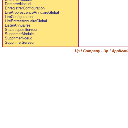
DemarrerNoeud
EnregistrerConfiguration
LireArborescenceAnnuaireGlobal
LireConfiguration
LireEntreeAnnuaireGlobal
ListerAnnuaires
StatistiquesServeur
SupprimerModule
SupprimerNoeud
SupprimerServeur
Up ! Company
-
Up ! Applicat