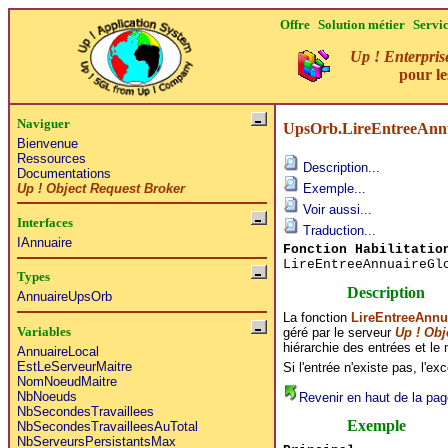
Offre
Solution métier
Servi
Up ! Enterpris
pour l
Naviguer
UpsOrb.LireEntreeAnnu
Bienvenue
Ressources
Description...
Documentations
Up ! Object Request Broker
Exemple...
Voir aussi...
Interfaces
Traduction...
IAnnuaire
Fonction Habilitatio
LireEntreeAnnuaireGl
Types
Description
AnnuaireUpsOrb
La fonction
LireEntreeAnnu
Variables
géré par le serveur
Up ! Obj
hiérarchie des entrées et le 
AnnuaireLocal
EstLeServeurMaitre
Si l'entrée n'existe pas, l'ex
NomNoeudMaitre
NbNoeuds
Revenir en haut de la pag
NbSecondesTravaillees
Exemple
NbSecondesTravailleesAuTotal
NbServeursPersistantsMax