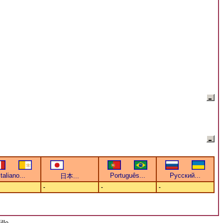
-
-
-
lle