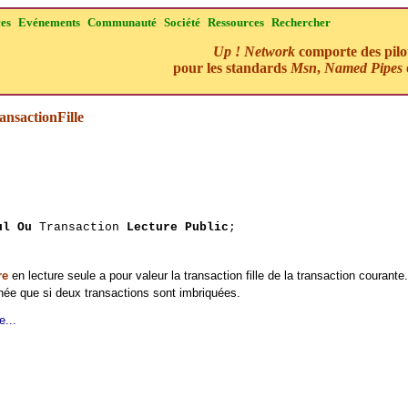
ces
Evénements
Communauté
Société
Ressources
Rechercher
Up ! Network
comporte des pilo
pour les standards
Msn
,
Named Pipes
nsactionFille
ul Ou
Transaction
Lecture Public
;
re
en lecture seule a pour valeur la transaction fille de la transaction courante.
gnée que si deux transactions sont imbriquées.
e...