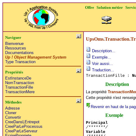
Offre
Solution métier
Servi
Naviguer
UpsOms.Transaction.Tra
Bienvenue
Ressources
Description...
Documentations
Up ! Object Management System
Exemple...
Type Transaction
Voir aussi...
Traduction...
Propriétés
TransactionFille :
N
EstInstanceDe
NomTransaction
Description
TransactionFille
La propriété
TransactionMe
TransactionMere
Cette propriété n'est rensei
Méthodes
Revenir en haut de la pag
Adresse
Cloner
Exemple
Convertir
CreeDansLEntrepot
Principal
CreeParLeProcessus
/*******/
CreeParLeServeur
Variable
EcrirePropriete