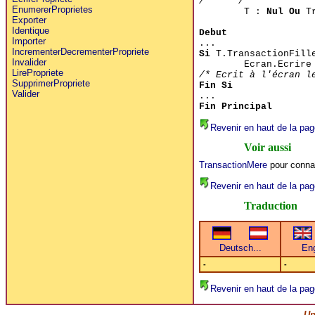
/******/
EnumererProprietes
T :
Nul Ou
Tr
Exporter
Identique
Debut
Importer
...
IncrementerDecrementerPropriete
Si
T.TransactionFill
Invalider
Ecran.Ecrire
LirePropriete
/* Ecrit à l'écran l
SupprimerPropriete
Fin Si
Valider
...
Fin Principal
Revenir en haut de la pag
Voir aussi
TransactionMere
pour connaî
Revenir en haut de la pag
Traduction
-
-
Revenir en haut de la pag
Up