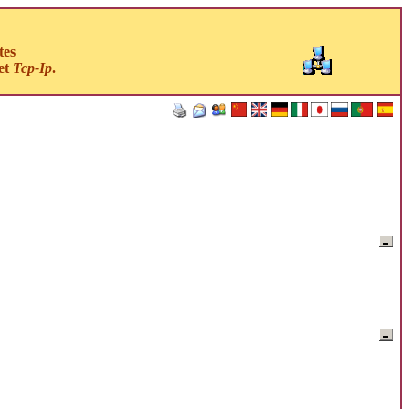
tes
et
Tcp-Ip
.