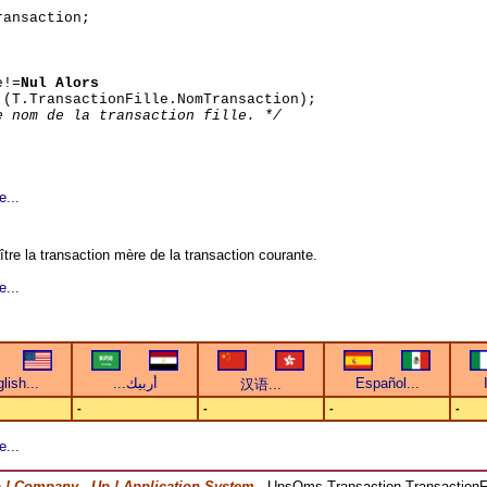
ansaction;
e!=
Nul Alors
 (T.TransactionFille.NomTransaction);
e nom de la transaction fille. */
e...
tre la transaction mère de la transaction courante.
e...
-
-
-
-
e...
 ! Company
-
Up ! Application System
- UpsOms.Transaction.TransactionFi