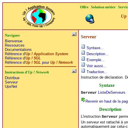
Offre
Solution métier
Servi
Up 
Naviguer
Serveur
Bienvenue
Ressources
Syntaxe...
Documentations
Référence d'
Up ! Application System
Description...
Référence d'
Up ! 5GL
Exemple...
Référence d'
Up ! 5GL
pour
Up ! Network
Voir aussi...
Traduction...
Instructions d'
Up ! Network
Instruction de déclaration. D
Distribue
Serveur
Syntaxe
UpsNet
ListeDeServeurs
Serveur
Revenir en haut de la pag
Description
L'instruction
perme
Serveur
Un serveur est rattaché à un
automatiquement par celui-ci