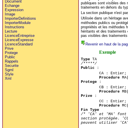
Document
publiques sont visibles des
Echange
traitements en dehors du typ
Expression
La section publique n'est pas
Image
Utilisée dans un héritage a
ImporterDefinitions
méthodes publics ou protégé
ImporterModule
propriétés et les méthodes 
Instructions
héritants et des traitements
Lecture
pas visibles des traitements
LicenceEntreprise
LicenceExpresse
Revenir en haut de la pag
LicenceStandard
Prive
Exemple
Protege
Public
Type
TA
Rappels
/*****/
Securite
Public
:
Sgml
CA : Entier;
Style
Procedure
MA(
Xml
Protege
:
CB : Entier;
Procedure
MB(
Prive
:
CC : Entier;
Procedure
MC(
Fin Type
/* 'CA' et 'MA' font
section protégée. 'C
peuvent utiliser 'CA