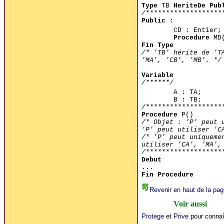
Type
TB
HeriteDe Pub
/*******************
Public
:
CD : Entier;
Procedure
MD(
Fin Type
/* 'TB' hérite de 'T
'MA', 'CB', 'MB'. */
Variable
/******/
A : TA;
B : TB;
/*******************
Procedure
P()
/* Objet : 'P' peut 
'P' peut utiliser 'C
/* 'P' peut uniqueme
utiliser 'CA', 'MA',
/*******************
Debut
...
Fin Procedure
Revenir en haut de la pag
Voir aussi
Protege
et
Prive
pour connaît