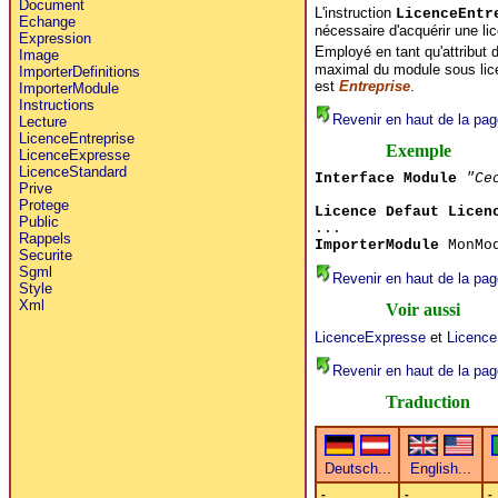
Document
L'instruction
LicenceEntr
Echange
nécessaire d'acquérir une l
Expression
Employé en tant qu'attribut d
Image
maximal du module sous lice
ImporterDefinitions
est
Entreprise
.
ImporterModule
Instructions
Revenir en haut de la pag
Lecture
LicenceEntreprise
Exemple
LicenceExpresse
LicenceStandard
Interface Module
"Ce
Prive
Protege
Licence Defaut Licen
Public
...
Rappels
ImporterModule
MonMod
Securite
Sgml
Revenir en haut de la pag
Style
Xml
Voir aussi
LicenceExpresse
et
Licence
Revenir en haut de la pag
Traduction
-
-
-