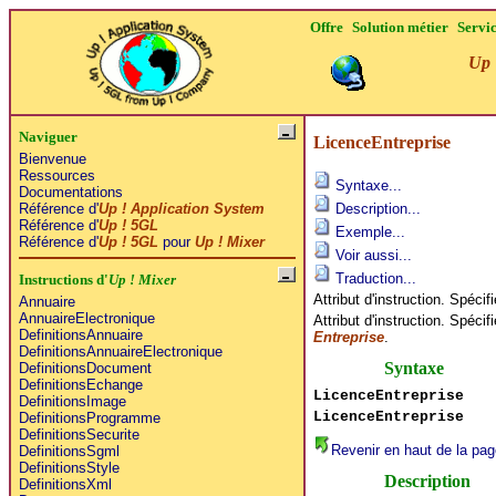
Offre
Solution métier
Servi
Up 
Naviguer
LicenceEntreprise
Bienvenue
Ressources
Syntaxe...
Documentations
Référence d'
Up ! Application System
Description...
Référence d'
Up ! 5GL
Exemple...
Référence d'
Up ! 5GL
pour
Up ! Mixer
Voir aussi...
Traduction...
Instructions d'
Up ! Mixer
Attribut d'instruction. Spéci
Annuaire
AnnuaireElectronique
Attribut d'instruction. Spéc
DefinitionsAnnuaire
Entreprise
.
DefinitionsAnnuaireElectronique
Syntaxe
DefinitionsDocument
DefinitionsEchange
LicenceEntreprise
DefinitionsImage
LicenceEntreprise
DefinitionsProgramme
DefinitionsSecurite
Revenir en haut de la pag
DefinitionsSgml
DefinitionsStyle
Description
DefinitionsXml