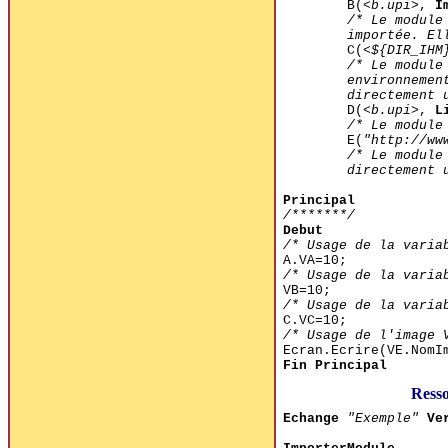
B(
<b.upi>
,
I
/* Le module
importée. El
C(
<${DIR_IHM
/* Le module
environnemen
directement 
D(
<b.upi>
,
L
/* Le module
E(
"http://ww
/* Le module
directement 
Principal
/*******/
Debut
/* Usage de la varia
A.VA=10;
/* Usage de la varia
VB=10;
/* Usage de la varia
C.VC=10;
/* Usage de l'image 
Ecran.Ecrire(VE.NomI
Fin Principal
Ress
Echange
"Exemple"
Ve