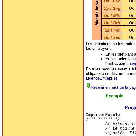
Les définitions ou les trait
les employer :
En les préfixant
En les sélectionn
l'instruction
Impor
Pour les modules soumis à li
obligatoire de déclarer le m
LicenceEntreprise
.
Revenir en haut de la pag
Exemple
Prog
ImporterModule
/************/
A(
"c:\module
/* Le module
importée. El