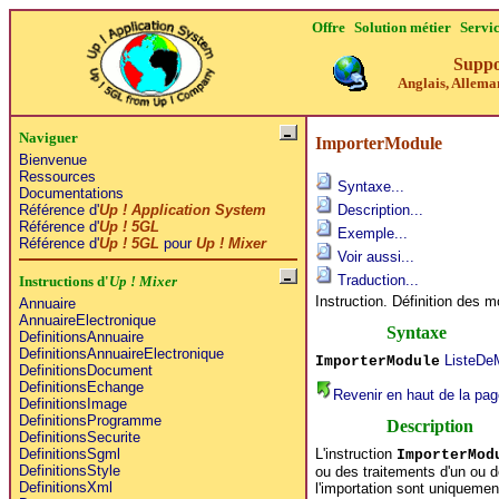
Offre
Solution métier
Servi
Suppo
Anglais, Alleman
Naviguer
ImporterModule
Bienvenue
Ressources
Syntaxe...
Documentations
Référence d'
Up ! Application System
Description...
Référence d'
Up ! 5GL
Exemple...
Référence d'
Up ! 5GL
pour
Up ! Mixer
Voir aussi...
Traduction...
Instructions d'
Up ! Mixer
Instruction. Définition des 
Annuaire
AnnuaireElectronique
Syntaxe
DefinitionsAnnuaire
DefinitionsAnnuaireElectronique
ListeDe
ImporterModule
DefinitionsDocument
DefinitionsEchange
Revenir en haut de la pag
DefinitionsImage
DefinitionsProgramme
Description
DefinitionsSecurite
L'instruction
DefinitionsSgml
ImporterMod
DefinitionsStyle
ou des traitements d'un ou d
DefinitionsXml
l'importation sont uniquemen