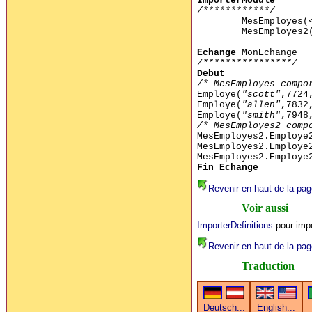
ImporterModule
/************/
MesEmployes(
MesEmployes2
Echange
MonEchange
/****************/
Debut
/* MesEmployes compo
Employe(
"scott"
,7724
Employe(
"allen"
,7832
Employe(
"smith"
,7948
/* MesEmployes2 comp
MesEmployes2.Employ
MesEmployes2.Employ
MesEmployes2.Employ
Fin Echange
Revenir en haut de la pag
Voir aussi
ImporterDefinitions
pour impo
Revenir en haut de la pag
Traduction