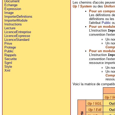
Document
Les chemins d'accès peuven
Echange
Up ! System
ou des
Unifor
Expression
Pour un compos
Image
Les définitions d
ImporterDefinitions
définitions ou le
ImporterModule
l'attribut
Public
o
Instructions
Pour un module
Lecture
L'instruction
Imp
LicenceEntreprise
convention l'ext
LicenceExpresse
Un nom
LicenceStandard
Un nom
Prive
Compi
Protege
Pour un module 
Public
L'instruction
Imp
Rappels
convention l'ext
Securite
ressource importé
Sgml
Style
Un nom
Xml
Un nom
Compi
ressou
Voici la matrice de compatibi