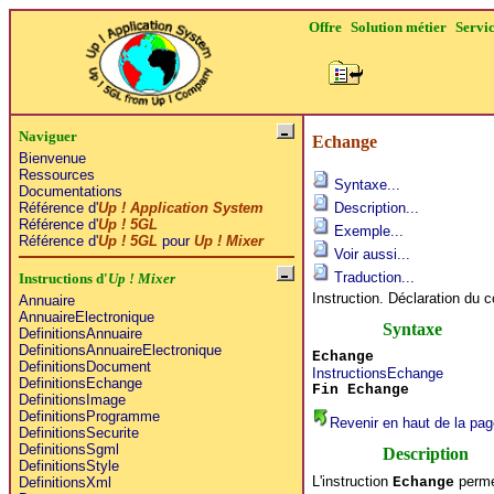
Offre
Solution métier
Servi
Naviguer
Echange
Bienvenue
Ressources
Syntaxe...
Documentations
Référence d'
Up ! Application System
Description...
Référence d'
Up ! 5GL
Exemple...
Référence d'
Up ! 5GL
pour
Up ! Mixer
Voir aussi...
Traduction...
Instructions d'
Up ! Mixer
Instruction. Déclaration du 
Annuaire
AnnuaireElectronique
Syntaxe
DefinitionsAnnuaire
DefinitionsAnnuaireElectronique
Echange
DefinitionsDocument
InstructionsEchange
DefinitionsEchange
Fin Echange
DefinitionsImage
DefinitionsProgramme
Revenir en haut de la pag
DefinitionsSecurite
DefinitionsSgml
Description
DefinitionsStyle
L'instruction
perme
Echange
DefinitionsXml