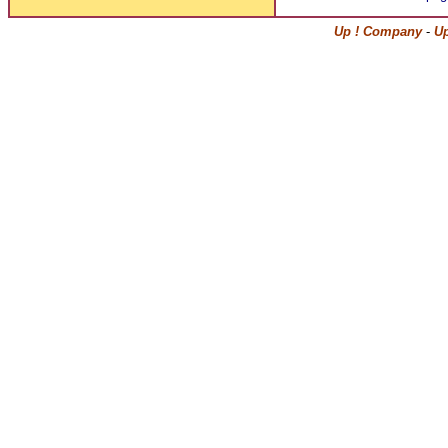
Up ! Company
-
Up