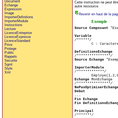
Document
Cette instruction ne peut ê
Echange
autre ressource.
Expression
Image
Revenir en haut de la pag
ImporterDefinitions
ImporterModule
Exemple
Instructions
Source Composant
"Ex
Lecture
LicenceEntreprise
Variable
LicenceExpresse
/******/
LicenceStandard
C : Caracter
Prive
Protege
DefinitionsEchange
Public
/****************/
Rappels
Source Echange
"Exem
Securite
Sgml
ImporterModule
Style
/*************/
Xml
Employe(1,2
Echange
MonEchange
/****************/
NePasOptimiserEchang
Debut
...
Fin Echange
Fin DefinitionsEchan
Principal
/*******/