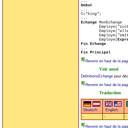
...
Debut
...
C=
"king"
;
...
Echange
MonEchange
Employe(
"sco
Employe(
"all
Employe(
"smi
Employe(
Expr
Fin Echange
...
Fin Principal
Revenir en haut de la pag
Voir aussi
DefinitionsEchange
pour déc
Revenir en haut de la pag
Traduction
-
-
-
Revenir en haut de la pag