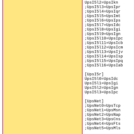
UpsI5l2=UpsIkn
;UpsI5l3=UpsIpr
;UpsI5l4=UpsIqr
;UpsI5l5=UpsImt
;UpsI5l6=UpsIps
;UpsI5l7=UpsIdc
;UpsI5l8=UpsIgi
;UpsI5l9=UpsIgn
;UpsI5l10=UpsIpc
;UpsI5l11=UpsIcb
;UpsI5l12=UpsIcm
;UpsI5l13=UpsIjv
;UpsI5l14=UpsIsp
;UpsI5l15=UpsIpq
;UpsI5l16=UpsIab
[UpsI5r]
UpsI5l0=UpsIdc
UpsI5l1=UpsIgi
UpsI5l2=UpsIgn
UpsI5l3=UpsIpc
[UpsNet]
;UpsNet0=UpsTcp
;UpsNet1=UpsMsn
;UpsNet2=UpsNap
;UpsNet3=UpsCns
;UpsNet4=UpsFts
;UpsNet5=UpsMls