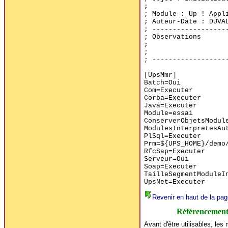
;
; Module : Up ! Appl
; Auteur-Date : DUVA
; ------------------
; Observations
;
;
; ------------------
[UpsMmr]
Batch=Oui
Com=Executer
Corba=Executer
Java=Executer
Module=essai
ConserverObjetsModul
ModulesInterpretesAu
PlSql=Executer
Prm=${UPS_HOME}/demo
RfcSap=Executer
Serveur=Oui
Soap=Executer
TailleSegmentModuleI
UpsNet=Executer
Revenir en haut de la pag
Référencement
Avant d'être utilisables, les