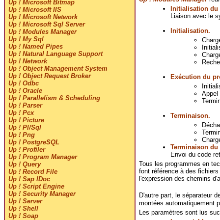
Up ! Microsoft Bitmap
Initialisation d
Up ! Microsoft IIS
Liaison avec le s
Up ! Microsoft Network
Up ! Microsoft Sql Server
Initialisation.
Up ! Modules Manager
Up ! My Sql
Charg
Up ! Named Pipes
Initial
Up ! Natural Language Support
Charg
Up ! Network
Recher
Up ! Object Management System
Up ! Object Request Broker
Exécution du p
Up ! Odbc
Initia
Up ! Oracle
Appel 
Up ! Parallelism & Scheduling
Termi
Up ! Parser
Up ! Pcx
Terminaison.
Up ! Picture
Décha
Up ! Pl/Sql
Termin
Up ! Png
Charg
Up ! PostgreSQL
Terminaison du
Up ! Profiler
Envoi du code re
Up ! Program Manager
Tous les programmes en te
Up ! Query
font référence à des fichier
Up ! Record File
l'expression des chemins d'
Up ! Sap IDoc
Up ! Script Engine
Up ! Security Manager
D'autre part, le séparateur d
Up ! Server
montées automatiquement 
Up ! Shell
Les paramètres sont lus su
Up ! Soap