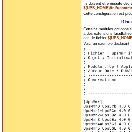
Ils doivent être ensuite décl
${UPS_HOME}/ini/upsmmr.
Cette consfiguration est propr
Déno
Certains modules optionnels 
à des extensions facultative
cas, le fichier
${UPS_HOME}
Voici un exemple déclarant 
; ------------------
; Fichier : upsmmr.i
; Objet : Initialisa
;
; Module : Up ! Appl
; Auteur-Date : DUVA
; ------------------
; Observations
;
;
; ------------------
[UpsMmr]
UpsMmr0=Ups5Cb 4.0.0
UpsMmr1=Ups5Cm 4.0.0
UpsMmr2=Ups5Dc 4.0.0
UpsMmr3=Ups5Ei 4.0.0
UpsMmr4=Ups5Gi 4.0.0
UpsMmr5=Ups5GL 4.0.0