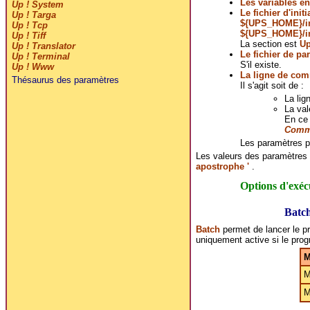
Les variables e
Up ! System
Le fichier d'initi
Up ! Targa
${UPS_HOME}/i
Up ! Tcp
${UPS_HOME}/in
Up ! Tiff
La section est
U
Up ! Translator
Le fichier de pa
Up ! Terminal
S'il existe.
Up ! Www
La ligne de co
Thésaurus des paramètres
Il s'agit soit de :
La lig
La val
En ce 
Commo
Les paramètres p
Les valeurs des paramètres
apostrophe '
.
Options d'exéc
Batc
Batch
permet de lancer le p
uniquement active si le pro
M
M
M