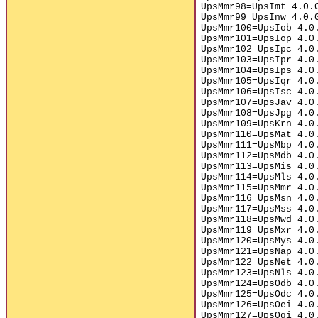
UpsMmr98=UpsImt 4.0.
UpsMmr99=UpsInw 4.0.
UpsMmr100=UpsIob 4.0
UpsMmr101=UpsIop 4.0
UpsMmr102=UpsIpc 4.0
UpsMmr103=UpsIpr 4.0
UpsMmr104=UpsIps 4.0
UpsMmr105=UpsIqr 4.0
UpsMmr106=UpsIsc 4.0
UpsMmr107=UpsJav 4.0
UpsMmr108=UpsJpg 4.0
UpsMmr109=UpsKrn 4.0
UpsMmr110=UpsMat 4.0
UpsMmr111=UpsMbp 4.0
UpsMmr112=UpsMdb 4.0
UpsMmr113=UpsMis 4.0
UpsMmr114=UpsMls 4.0
UpsMmr115=UpsMmr 4.0
UpsMmr116=UpsMsn 4.0
UpsMmr117=UpsMss 4.0
UpsMmr118=UpsMwd 4.0
UpsMmr119=UpsMxr 4.0
UpsMmr120=UpsMys 4.0
UpsMmr121=UpsNap 4.0
UpsMmr122=UpsNet 4.0
UpsMmr123=UpsNls 4.0
UpsMmr124=UpsOdb 4.0
UpsMmr125=UpsOdc 4.0
UpsMmr126=UpsOei 4.0
UpsMmr127=UpsOgi 4.0