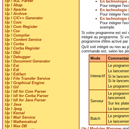
Up ! 5GL Parser
En technologie
Up ! Abap
Pour intégrer l'ex
Up ! Apache
En technologie
Up ! Archive
Pour intégrer l'ex
Up ! C/C++ Generator
En technologie
Up ! Com
Pour intégrer l'e
Up ! Com Register
exemple.
Up ! Csv
Si votre programme est est u
Up ! Compiler
intégré au programme. Si vo
Up ! Content Service
programme d'être activé par 
Up ! Corba
Qu'il soit intégré ou non a
Up ! Corba Register
commande est, selon les pl
Up ! Db2
Up ! Debugger
Mode
Commentai
Up ! Document Generator
Le programme
Up ! Eai
Up ! Edi
Le lancemen
Up ! Edifact
Interactif
Si le lancem
Up ! File Transfer Service
Si le lancem
Up ! Graphical Engine
Le programm
Up ! Gif
Up ! Idl for Com Parser
Le programme
Up ! Idl for Corba Parser
lancement.
Up ! Idl for Java Parser
Serveur
Sur les pla
Up ! Java
Le lancemen
Up ! Jpeg
Up ! Kernel
Le programme
Up ! Mail Service
Batch
Le lancemen
Up ! Mathematical
Up ! Max DB
Up ! Modules Manager
réal