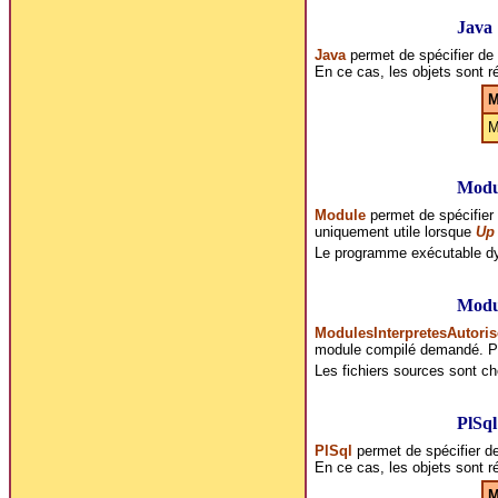
Java
Java
permet de spécifier de 
En ce cas, les objets sont r
M
M
Modu
Module
permet de spécifier 
uniquement utile lorsque
Up 
Le programme exécutable dyn
Modul
ModulesInterpretesAutoris
module compilé demandé. Par
Les fichiers sources sont c
PlSql
PlSql
permet de spécifier de
En ce cas, les objets sont r
M