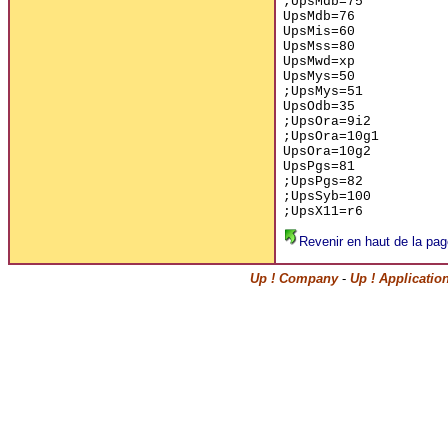
;UpsMdb=75
UpsMdb=76
UpsMis=60
UpsMss=80
UpsMwd=xp
UpsMys=50
;UpsMys=51
UpsOdb=35
;UpsOra=9i2
;UpsOra=10g1
UpsOra=10g2
UpsPgs=81
;UpsPgs=82
;UpsSyb=100
;UpsX11=r6
Revenir en haut de la pag
Up ! Company
-
Up ! Applicatio