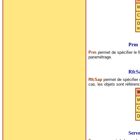
M
C
D
e
Prm
Prm
permet de spécifier le f
paramétrage.
RfcS
RfcSap
permet de spécifier 
cas, les objets sont référe
M
M
C
D
Serv