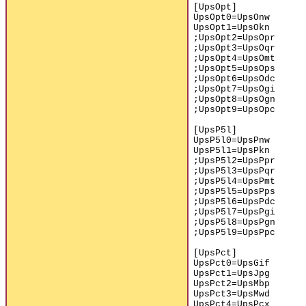
[UpsOpt]
UpsOpt0=UpsOnw
UpsOpt1=UpsOkn
;UpsOpt2=UpsOpr
;UpsOpt3=UpsOqr
;UpsOpt4=UpsOmt
;UpsOpt5=UpsOps
;UpsOpt6=UpsOdc
;UpsOpt7=UpsOgi
;UpsOpt8=UpsOgn
;UpsOpt9=UpsOpc
[UpsP5l]
UpsP5l0=UpsPnw
UpsP5l1=UpsPkn
;UpsP5l2=UpsPpr
;UpsP5l3=UpsPqr
;UpsP5l4=UpsPmt
;UpsP5l5=UpsPps
;UpsP5l6=UpsPdc
;UpsP5l7=UpsPgi
;UpsP5l8=UpsPgn
;UpsP5l9=UpsPpc
[UpsPct]
UpsPct0=UpsGif
UpsPct1=UpsJpg
UpsPct2=UpsMbp
UpsPct3=UpsMwd
UpsPct4=UpsPcx