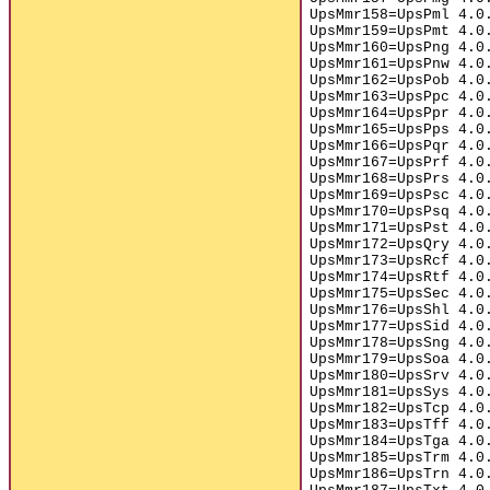
UpsMmr158=UpsPml 4.0
UpsMmr159=UpsPmt 4.0
UpsMmr160=UpsPng 4.0
UpsMmr161=UpsPnw 4.0
UpsMmr162=UpsPob 4.0
UpsMmr163=UpsPpc 4.0
UpsMmr164=UpsPpr 4.0
UpsMmr165=UpsPps 4.0
UpsMmr166=UpsPqr 4.0
UpsMmr167=UpsPrf 4.0
UpsMmr168=UpsPrs 4.0
UpsMmr169=UpsPsc 4.0
UpsMmr170=UpsPsq 4.0
UpsMmr171=UpsPst 4.0
UpsMmr172=UpsQry 4.0
UpsMmr173=UpsRcf 4.0
UpsMmr174=UpsRtf 4.0
UpsMmr175=UpsSec 4.0
UpsMmr176=UpsShl 4.0
UpsMmr177=UpsSid 4.0
UpsMmr178=UpsSng 4.0
UpsMmr179=UpsSoa 4.0
UpsMmr180=UpsSrv 4.0
UpsMmr181=UpsSys 4.0
UpsMmr182=UpsTcp 4.0
UpsMmr183=UpsTff 4.0
UpsMmr184=UpsTga 4.0
UpsMmr185=UpsTrm 4.0
UpsMmr186=UpsTrn 4.0