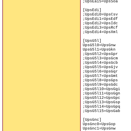
;UpsEai5=UpsSoa
[UpsEdi]
;UpsEdi0=UpsCsv
;UpsEdi1=UpsEdf
;UpsEdi2=UpsIdc
;UpsEdi3=UpsRcf
;UpsEdi4=UpsXml
[UpsG5l]
UpsG5l0=UpsGnw
UpsG5l1=UpsGkn
;UpsG5l2=UpsGpr
;UpsG5l3=UpsGcm
;UpsG5l4=UpsGcb
;UpsG5l5=UpsGjv
;UpsG5l6=UpsGqr
;UpsG5l7=UpsGmt
;UpsG5l8=UpsGps
;UpsG5l9=UpsGdc
;UpsG5l10=UpsGgi
;UpsG5l11=UpsGgn
;UpsG5l12=UpsGpc
;UpsG5l13=UpsGsp
;UpsG5l14=UpsGpq
;UpsG5l15=UpsGab
[UpsGnc]
UpsGnc0=UpsGop
UpsGnc1=UpsGnw