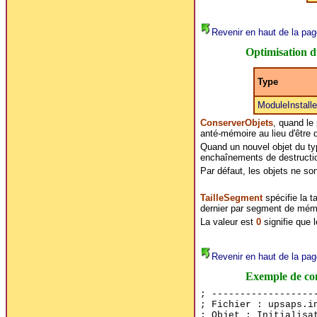
Revenir en haut de la pag
Optimisation du
Type
ModuleInstalle
ConserverObjets
, quand le
anté-mémoire au lieu d'être d
Quand un nouvel objet du type
enchaînements de destruction /
Par défaut, les objets ne s
TailleSegment
spécifie la t
dernier par segment de mémo
La valeur est
0
signifie que 
Revenir en haut de la pag
Exemple de con
; ------------------
; Fichier : upsaps.i
; Objet : Initialisa