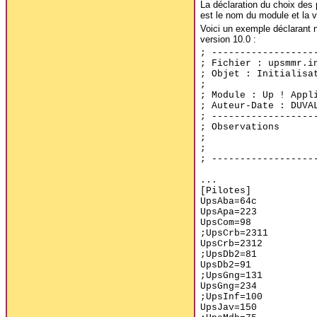
La déclaration du choix des 
est le nom du module et la va
Voici un exemple déclarant n
version 10.0 :
; ------------------
; Fichier : upsmmr.i
; Objet : Initialisa
;
; Module : Up ! Appl
; Auteur-Date : DUVA
; ------------------
; Observations
;
;
; ------------------
...
[Pilotes]
UpsAba=64c
UpsApa=223
UpsCom=98
;UpsCrb=2311
UpsCrb=2312
;UpsDb2=81
UpsDb2=91
;UpsGng=131
UpsGng=234
;UpsInf=100
UpsJav=150