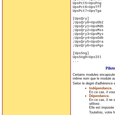
UpsPct5=UpsPng
UpsPct6=UpsTff
UpsPct7=UpsTga
[UpsQry]
;UpsQry0=UpsDb2
;UpsQry1=UpsMdb
;UpsQry2=UpsMss
;UpsQry3=UpsMys
;UpsQry4=UpsOdb
;UpsQry5=UpsOra
;UpsQry6=UpsPgs
[UpsSng]
UpsSng0=UpsI5l
...
Pilot
Certains modules encapsulent
même nom que le module av
Selon le degré d'adhérence e
Indépendance.
En ce cas, il vous
Dépendance.
En ce cas, il ne 
utilisez.
Elle est imposée p
Toutefois, votre 