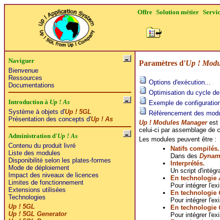
Offre
Solution métier
Servi
Naviguer
Paramètres d'
Up ! Modu
Bienvenue
Ressources
Options d'exécution...
Documentations
Optimisation du cycle de 
Introduction à
Up ! As
Exemple de configuration
Système à objets d'
Up ! 5GL
Référencement des modu
Présentation des concepts d'
Up ! As
Up ! Modules Manager
est 
celui-ci par assemblage de
Administration d'
Up ! As
Les modules peuvent être :
Contenu du produit livré
Natifs compilés.
Liste des modules
Dans des
Dynami
Disponibilité selon les plates-formes
Interprétés.
Mode de déploiement
Un script d'intég
Impact des niveaux de licences
En technologie
Limites de fonctionnement
Pour intégrer l'ex
Extensions utilisées
En technologie
Technologies
Pour intégrer l'ex
Up ! 5GL
En technologie
Up ! 5GL Generator
Pour intégrer l'ex