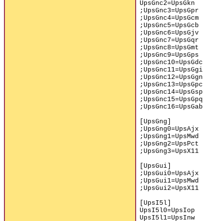
UpsGnc2=UpsGkn
;UpsGnc3=UpsGpr
;UpsGnc4=UpsGcm
;UpsGnc5=UpsGcb
;UpsGnc6=UpsGjv
;UpsGnc7=UpsGqr
;UpsGnc8=UpsGmt
;UpsGnc9=UpsGps
;UpsGnc10=UpsGdc
;UpsGnc11=UpsGgi
;UpsGnc12=UpsGgn
;UpsGnc13=UpsGpc
;UpsGnc14=UpsGsp
;UpsGnc15=UpsGpq
;UpsGnc16=UpsGab
[UpsGng]
;UpsGng0=UpsAjx
;UpsGng1=UpsMwd
;UpsGng2=UpsPct
;UpsGng3=UpsX11
[UpsGui]
;UpsGui0=UpsAjx
;UpsGui1=UpsMwd
;UpsGui2=UpsX11
[UpsI5l]
UpsI5l0=UpsIop
UpsI5l1=UpsInw