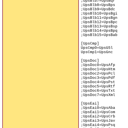
;UpsBlb7=UpsBqr
;UpsBlb8=UpsBps
;UpsBlb9=UpsBdc
;UpsBlb10=UpsBgi
;UpsBlb11=UpsBgn
;UpsBlb12=UpsBpc
;UpsBlb13=UpsBsp
;UpsBlb14=UpsBpq
;UpsBlb15=UpsBab
[UpsCmp]
UpsCmp0=UpsG5l
UpsCmp1=UpsGnc
[UpsDoc]
;UpsDoc0=UpsAfp
;UpsDoc1=UpsHtm
;UpsDoc2=UpsPcl
;UpsDoc3=UpsPdf
;UpsDoc4=UpsPst
;UpsDoc5=UpsRtf
;UpsDoc6=UpsTxt
;UpsDoc7=UpsXml
[UpsEai]
;UpsEai0=UpsAba
;UpsEai1=UpsCom
;UpsEai2=UpsCrb
;UpsEai3=UpsJav
;UpsEai4=UpsPsq