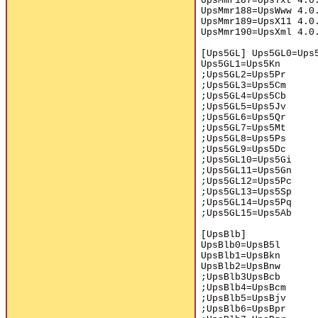
UpsMmr187=UpsTxt 4.0
UpsMmr188=UpsWww 4.0
UpsMmr189=UpsX11 4.0
UpsMmr190=UpsXml 4.0
[Ups5GL] Ups5GL0=Ups
Ups5GL1=Ups5Kn
;Ups5GL2=Ups5Pr
;Ups5GL3=Ups5Cm
;Ups5GL4=Ups5Cb
;Ups5GL5=Ups5Jv
;Ups5GL6=Ups5Qr
;Ups5GL7=Ups5Mt
;Ups5GL8=Ups5Ps
;Ups5GL9=Ups5Dc
;Ups5GL10=Ups5Gi
;Ups5GL11=Ups5Gn
;Ups5GL12=Ups5Pc
;Ups5GL13=Ups5Sp
;Ups5GL14=Ups5Pq
;Ups5GL15=Ups5Ab
[UpsBlb]
UpsBlb0=UpsB5l
UpsBlb1=UpsBkn
UpsBlb2=UpsBnw
;UpsBlb3UpsBcb
;UpsBlb4=UpsBcm
;UpsBlb5=UpsBjv
;UpsBlb6=UpsBpr