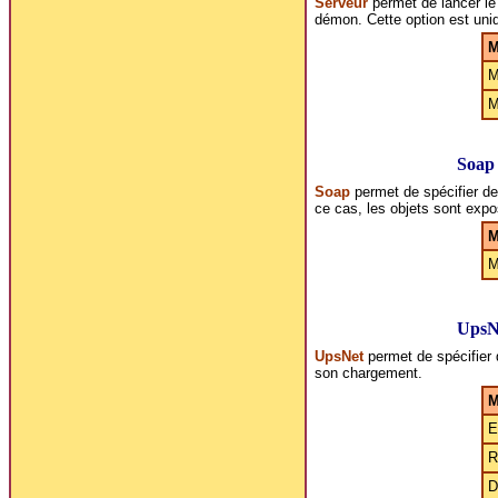
Serveur
permet de lancer le
démon. Cette option est uni
M
M
M
Soap
Soap
permet de spécifier de
ce cas, les objets sont exp
M
M
UpsN
UpsNet
permet de spécifier
son chargement.
M
E
R
D