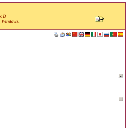
ck
B
u
Windows
.