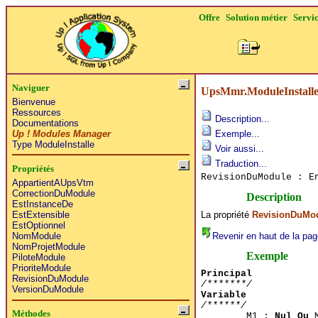
Offre
Solution métier
Servi
Naviguer
UpsMmr.ModuleInstall
Bienvenue
Ressources
Description...
Documentations
Up ! Modules Manager
Exemple...
Type ModuleInstalle
Voir aussi...
Traduction...
Propriétés
RevisionDuModule : 
AppartientAUpsVtm
CorrectionDuModule
Description
EstInstanceDe
La propriété
RevisionDuMo
EstExtensible
EstOptionnel
Revenir en haut de la pag
NomModule
NomProjetModule
Exemple
PiloteModule
PrioriteModule
Principal
RevisionDuModule
/*******/
VersionDuModule
Variable
/******/
Méthodes
M1 :
Nul Ou
M