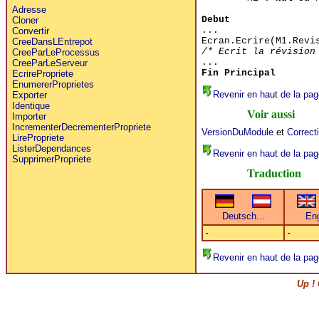
Adresse
Debut
Cloner
...
Convertir
Ecran.Ecrire(M1.Revi
CreeDansLEntrepot
/* Ecrit la révision
CreeParLeProcessus
...
CreeParLeServeur
Fin Principal
EcrirePropriete
EnumererProprietes
Revenir en haut de la pag
Exporter
Identique
Voir aussi
Importer
IncrementerDecrementerPropriete
VersionDuModule
et
Correc
LirePropriete
ListerDependances
Revenir en haut de la pag
SupprimerPropriete
Traduction
-
-
Revenir en haut de la pag
Up !