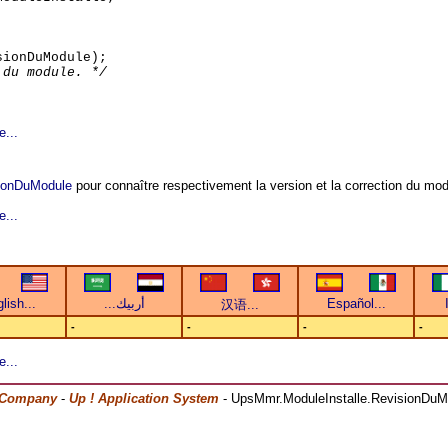
sionDuModule);
 du module. */
e...
tionDuModule
pour connaître respectivement la version et la correction du mod
e...
-
-
-
-
e...
 Company
-
Up ! Application System
- UpsMmr.ModuleInstalle.RevisionDuM