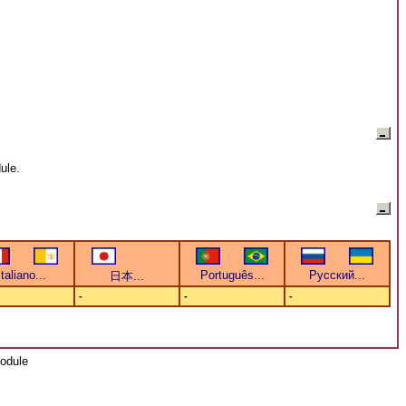
ule.
-
-
-
odule