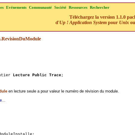
ces
Evénements
Communauté
Société
Ressources
Rechercher
Téléchargez la version 1.1.0 pa
d'
Up ! Application System
pour
Unix
o
e.RevisionDuModule
Entier
Lecture Public Trace
;
dule
en lecture seule a pour valeur le numéro de révision du module.
e...
oduleInstalle;