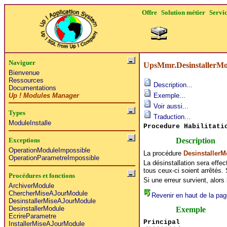
Offre
Solution métier
Servi
Naviguer
UpsMmr.DesinstallerMo
Bienvenue
Ressources
Description...
Documentations
Up ! Modules Manager
Exemple...
Voir aussi...
Types
Traduction...
ModuleInstalle
Procedure Habilitati
Description
Exceptions
OperationModuleImpossible
La procédure
DesinstallerM
OperationParametreImpossible
La désinstallation sera effe
tous ceux-ci soient arrêtés.
Procédures et fonctions
Si une erreur survient, alors
ArchiverModule
ChercherMiseAJourModule
Revenir en haut de la pag
DesinstallerMiseAJourModule
DesinstallerModule
Exemple
EcrireParametre
Principal
InstallerMiseAJourModule