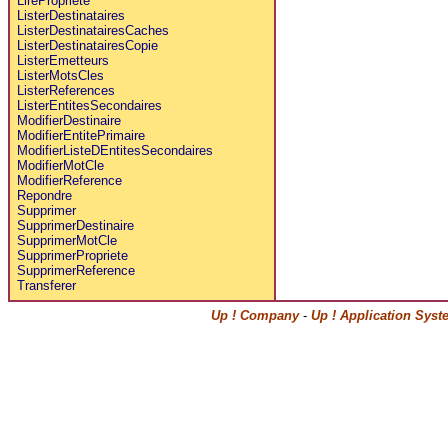
LirePropriete
ListerDestinataires
ListerDestinatairesCaches
ListerDestinatairesCopie
ListerEmetteurs
ListerMotsCles
ListerReferences
ListerEntitesSecondaires
ModifierDestinaire
ModifierEntitePrimaire
ModifierListeDEntitesSecondaires
ModifierMotCle
ModifierReference
Repondre
Supprimer
SupprimerDestinaire
SupprimerMotCle
SupprimerPropriete
SupprimerReference
Transferer
Up ! Company
-
Up ! Application Syst