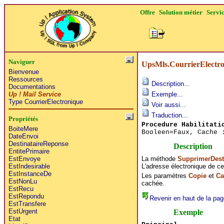
Offre
Solution métier
Servi
Naviguer
UpsMls.CourrierElectro
Bienvenue
Ressources
Description...
Documentations
Up ! Mail Service
Exemple...
Type CourrierElectronique
Voir aussi...
Traduction...
Propriétés
Procedure Habilitati
BoiteMere
Booleen=Faux, Cache 
DateEnvoi
DestinataireReponse
Description
EntitePrimaire
La méthode
SupprimerDesti
EstEnvoye
L'adresse électronique de ce
EstIndesirable
EstInstanceDe
Les paramètres
Copie
et
Ca
EstNonLu
cachée.
EstRecu
EstRepondu
Revenir en haut de la pag
EstTransfere
EstUrgent
Exemple
Etat