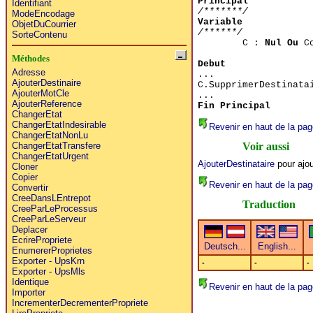
Principal
Identifiant
/*******/
ModeEncodage
Variable
ObjetDuCourrier
/******/
SorteContenu
C :
Nul Ou
Co
Méthodes
Debut
Adresse
...
AjouterDestinaire
C.SupprimerDestinata
AjouterMotCle
...
AjouterReference
Fin Principal
ChangerEtat
ChangerEtatIndesirable
Revenir en haut de la pag
ChangerEtatNonLu
Voir aussi
ChangerEtatTransfere
ChangerEtatUrgent
AjouterDestinataire
pour ajou
Cloner
Copier
Revenir en haut de la pag
Convertir
CreeDansLEntrepot
Traduction
CreeParLeProcessus
CreeParLeServeur
Deplacer
EcrirePropriete
EnumererProprietes
Exporter - UpsKrn
-
-
-
Exporter - UpsMls
Identique
Revenir en haut de la pag
Importer
IncrementerDecrementerPropriete