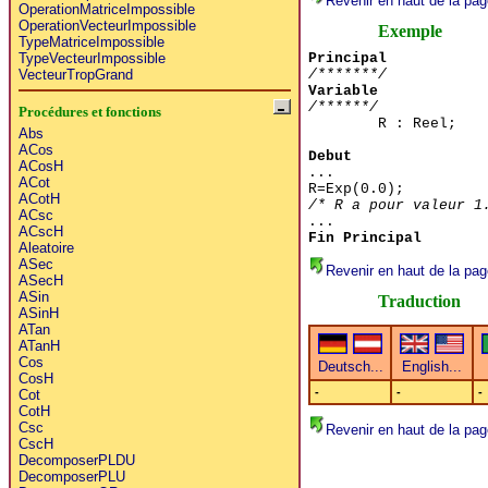
Revenir en haut de la pag
OperationMatriceImpossible
OperationVecteurImpossible
Exemple
TypeMatriceImpossible
TypeVecteurImpossible
Principal
VecteurTropGrand
/*******/
Variable
/******/
Procédures et fonctions
R : Reel;
Abs
ACos
Debut
ACosH
...
ACot
R=Exp(0.0);
ACotH
/* R a pour valeur 1
ACsc
...
ACscH
Fin Principal
Aleatoire
ASec
Revenir en haut de la pag
ASecH
ASin
Traduction
ASinH
ATan
ATanH
Cos
CosH
-
-
-
Cot
CotH
Csc
Revenir en haut de la pag
CscH
DecomposerPLDU
DecomposerPLU