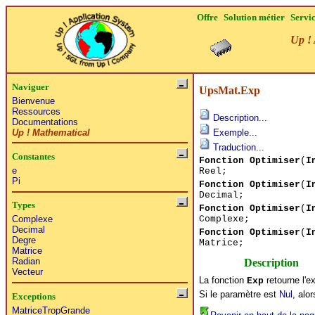
Offre
Solution métier
Servi
Up ! 
Naviguer
UpsMat.Exp
Bienvenue
Ressources
Description...
Documentations
Up ! Mathematical
Exemple...
Traduction...
Constantes
Fonction Optimiser
(
I
e
Reel;
Pi
Fonction Optimiser
(
I
Decimal;
Types
Fonction Optimiser
(
I
Complexe;
Complexe
Decimal
Fonction Optimiser
(
I
Degre
Matrice;
Matrice
Radian
Description
Vecteur
La fonction
retourne l'e
Exp
Si le paramètre est
Nul
, alor
Exceptions
MatriceTropGrande