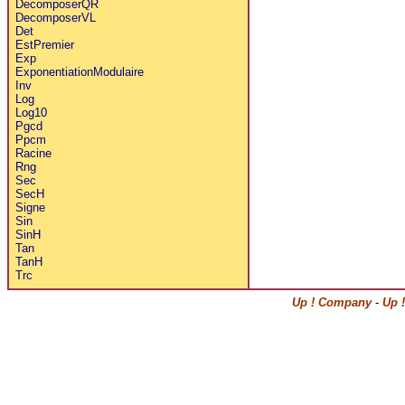
DecomposerQR
DecomposerVL
Det
EstPremier
Exp
ExponentiationModulaire
Inv
Log
Log10
Pgcd
Ppcm
Racine
Rng
Sec
SecH
Signe
Sin
SinH
Tan
TanH
Trc
Up ! Company
-
Up 