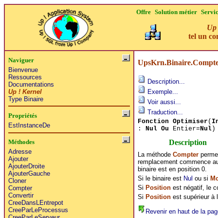
Offre
Solution métier
Servi
Up 
tel un co
Naviguer
UpsKrn.Binaire.Compt
Bienvenue
Ressources
Description...
Documentations
Up ! Kernel
Exemple...
Type Binaire
Voir aussi...
Traduction...
Propriétés
Fonction Optimiser
(
I
EstInstanceDe
:
Nul Ou
Entier=
Nul
Description
Méthodes
Adresse
La méthode
Compter
permet
Ajouter
remplacement commence au p
AjouterDroite
binaire est en position 0.
AjouterGauche
Si le binaire est
Nul
ou si
Mo
Cloner
Si
Position
est négatif, le 
Compter
Convertir
Si
Position
est supérieur à la
CreeDansLEntrepot
CreeParLeProcessus
Revenir en haut de la pag
CreeParLeServeur