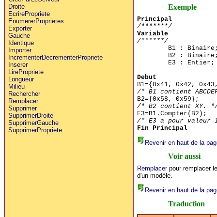
Exemple
Droite
EcrirePropriete
Principal
EnumererProprietes
/*******/
Exporter
Variable
Gauche
/******/
Identique
B1 : Binaire
Importer
B2 : Binaire
IncrementerDecrementerPropriete
E3 : Entier;
Inserer
LirePropriete
Debut
Longueur
B1={0x41, 0x42, 0x43
Milieu
/* B1 contient ABCDE
Rechercher
B2={0x58, 0x59};
Remplacer
/* B2 contient XY. *
Supprimer
E3=B1.Compter(B2);
SupprimerDroite
/* E3 a pour valeur 
SupprimerGauche
Fin Principal
SupprimerPropriete
Revenir en haut de la pag
Voir aussi
Remplacer
pour remplacer l
d'un modèle.
Revenir en haut de la pag
Traduction