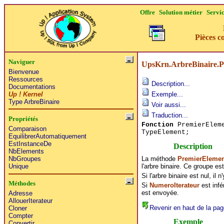
Offre
Solution métier
Servi
Pièces c
Naviguer
UpsKrn.ArbreBinaire.
Bienvenue
Ressources
Description...
Documentations
Up ! Kernel
Exemple...
Type ArbreBinaire
Voir aussi...
Traduction...
Propriétés
Fonction
PremierEleme
Comparaison
TypeElement;
EquilibrerAutomatiquement
EstInstanceDe
Description
NbElements
La méthode
PremierEleme
NbGroupes
l'arbre binaire. Ce groupe est 
Unique
Si l'arbre binaire est nul, il 
Méthodes
Si
NumeroIterateur
est infé
est envoyée.
Adresse
AllouerIterateur
Revenir en haut de la pag
Cloner
Compter
Exemple
Convertir