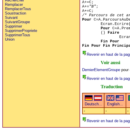
Rechercher
A+=C;
Remplacer
A+=
"B"
;
RemplacerTous
A+=C;
Soustraction
/* Parcours de cet a
Suivant
Pour
C=A.ParcoursAuD
SuivantGroupe
Ecran.Ecrire
Supprimer
Pour
C=A.Prem
SupprimerPropriete
()
Faire
SupprimerTous
Ecra
Union
Fin Pour
Fin Pour
Fin Princip
Revenir en haut de la pag
Voir aussi
DernierElementGroupe
pour 
Revenir en haut de la pag
Traduction
-
-
-
Revenir en haut de la pag