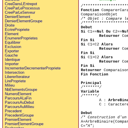
CreeDansLEntrepot
/*******************
CreeParLeProcessus
Fonction
ComparerCar
CreeParLeServeur
ComparaisonObjet
DernierElement
/* Objet : Compare l
DernierElementGroupe
/*******************
Droite
Debut
EcrirePropriete
Si
C1==
Nul Ou
C2==
Nu
Element
Retourner
Com
EnumererProprietes
Fin Si
Equilibrer
Si
C1<C2
Alors
Exclusion
Retourner
Com
Exporter
Fin Si
Gauche
Si
C1>C2
Alors
Identique
Retourner
Com
Importer
Fin Si
IncrementerDecrementerPropriete
Retourner
Comparaiso
Intersection
Fin Fonction
LibererIterateur
LirePropriete
Principal
Milieu
/*******/
NbElementsGroupe
Variable
NumeroElement
/******/
ParcoursALaFin
A :
ArbreBin
ParcoursAuDebut
C : Caracter
ParcoursAuMilieu
Precedent
Debut
PrecedentGroupe
/* Construction d'un
PremierElement
A=ArbreBinaire(Compa
PremierElementGroupe
C=
"A"
;