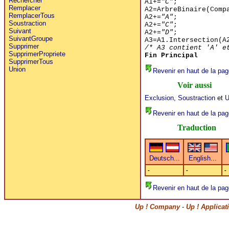
Rechercher
A1+=
"C"
;
Remplacer
A2=ArbreBinaire(Comp
RemplacerTous
A2+=
"A"
;
Soustraction
A2+=
"C"
;
Suivant
A2+=
"D"
;
SuivantGroupe
A3=A1.Intersection(A
Supprimer
/* A3 contient 'A' e
SupprimerPropriete
Fin Principal
SupprimerTous
Union
Revenir en haut de la pag
Voir aussi
Exclusion
,
Soustraction
et
U
Revenir en haut de la pag
Traduction
-
-
-
Revenir en haut de la pag
Up ! Company
-
Up ! Applica