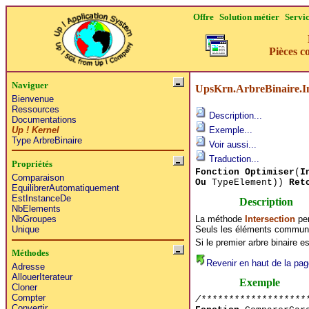
Offre
Solution métier
Servi
Pièces c
Naviguer
UpsKrn.ArbreBinaire.In
Bienvenue
Ressources
Description...
Documentations
Up ! Kernel
Exemple...
Type ArbreBinaire
Voir aussi...
Traduction...
Propriétés
Fonction Optimiser
(
I
Comparaison
Ou
TypeElement))
Ret
EquilibrerAutomatiquement
EstInstanceDe
Description
NbElements
La méthode
Intersection
per
NbGroupes
Seuls les éléments communs
Unique
Si le premier arbre binaire es
Méthodes
Revenir en haut de la pag
Adresse
AllouerIterateur
Exemple
Cloner
Compter
/*******************
Convertir