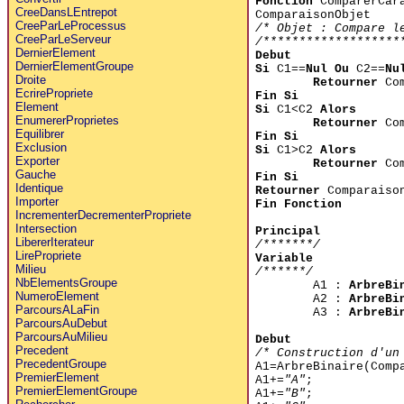
Fonction
ComparerCar
CreeDansLEntrepot
ComparaisonObjet
CreeParLeProcessus
/* Objet : Compare l
CreeParLeServeur
/*******************
DernierElement
Debut
DernierElementGroupe
Si
C1==
Nul Ou
C2==
Nu
Droite
Retourner
Com
EcrirePropriete
Fin Si
Element
Si
C1<C2
Alors
EnumererProprietes
Retourner
Com
Equilibrer
Fin Si
Exclusion
Si
C1>C2
Alors
Exporter
Retourner
Com
Gauche
Fin Si
Identique
Retourner
Comparaiso
Importer
Fin Fonction
IncrementerDecrementerPropriete
Intersection
Principal
LibererIterateur
/*******/
LirePropriete
Variable
Milieu
/******/
NbElementsGroupe
A1 :
ArbreBi
NumeroElement
A2 :
ArbreBi
ParcoursALaFin
A3 :
ArbreBi
ParcoursAuDebut
ParcoursAuMilieu
Debut
Precedent
/* Construction d'un
PrecedentGroupe
A1=ArbreBinaire(Comp
PremierElement
A1+=
"A"
;
PremierElementGroupe
A1+=
"B"
;