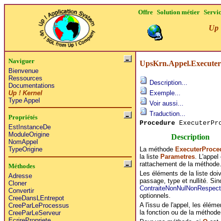
Offre
Solution métier
Servi
Up 
Naviguer
UpsKrn.Appel.Executer
Bienvenue
Ressources
Description...
Documentations
Up ! Kernel
Exemple...
Type Appel
Voir aussi...
Traduction...
Propriétés
Procedure
ExecuterPr
EstInstanceDe
ModuleOrigine
Description
NomAppel
La méthode
ExecuterProce
TypeOrigine
la liste
Parametres
. L'appel
rattachement de la méthode
Méthodes
Les éléments de la liste doi
Adresse
passage, type et nullité. S
Cloner
ContraiteNonNulNonRespec
Convertir
optionnels.
CreeDansLEntrepot
A l'issu de l'appel, les éléme
CreeParLeProcessus
la fonction ou de la méthode 
CreeParLeServeur
EcrirePropriete