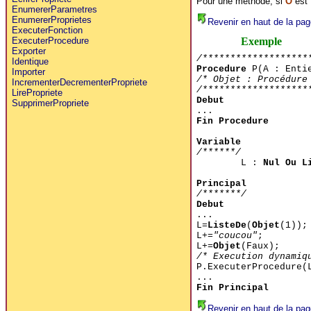
Pour une méthode, si
O
est
EnumererParametres
EnumererProprietes
Revenir en haut de la pag
ExecuterFonction
Exemple
ExecuterProcedure
Exporter
/*******************
Identique
Procedure
P(A : Enti
Importer
/* Objet : Procédure
IncrementerDecrementerPropriete
/*******************
LirePropriete
Debut
SupprimerPropriete
...
Fin Procedure
Variable
/******/
L :
Nul Ou L
Principal
/*******/
Debut
...
L=
ListeDe
(
Objet
(1));
L+=
"coucou"
;
L+=
Objet
(Faux);
/* Execution dynamiq
P.ExecuterProcedure(
...
Fin Principal
Revenir en haut de la pag