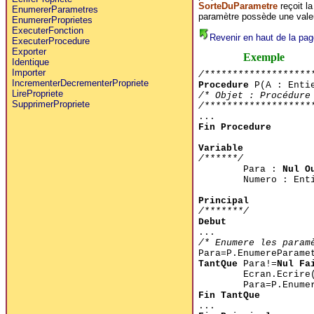
SorteDuParametre
reçoit l
EnumererParametres
paramètre possède une valeu
EnumererProprietes
ExecuterFonction
Revenir en haut de la pag
ExecuterProcedure
Exporter
Exemple
Identique
Importer
/*******************
IncrementerDecrementerPropriete
Procedure
P(A : Enti
LirePropriete
/* Objet : Procédure
SupprimerPropriete
/*******************
...
Fin Procedure
Variable
/******/
Para :
Nul O
Numero : Ent
Principal
/*******/
Debut
...
/* Enumere les param
Para=P.EnumereParame
TantQue
Para!=
Nul Fa
Ecran.Ecrire
Para=P.Enume
Fin TantQue
...