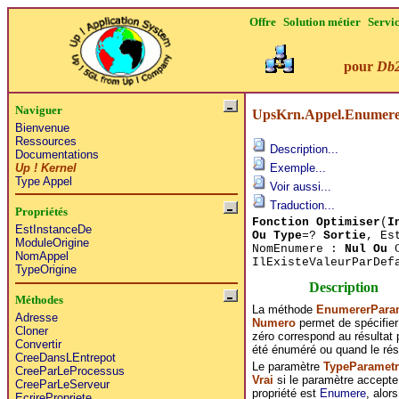
Offre
Solution métier
Servi
pour
Db
Naviguer
UpsKrn.Appel.Enumere
Bienvenue
Ressources
Description...
Documentations
Up ! Kernel
Exemple...
Type Appel
Voir aussi...
Traduction...
Propriétés
Fonction Optimiser
(
I
EstInstanceDe
Ou Type
=?
Sortie
, Es
ModuleOrigine
NomEnumere :
Nul Ou
C
NomAppel
IlExisteValeurParDef
TypeOrigine
Description
Méthodes
La méthode
EnumererPara
Adresse
Numero
permet de spécifie
Cloner
zéro correspond au résultat 
Convertir
été énuméré ou quand le rés
CreeDansLEntrepot
Le paramètre
TypeParametr
CreeParLeProcessus
Vrai
si le paramètre accept
CreeParLeServeur
propriété est
Enumere
, alor
EcrirePropriete