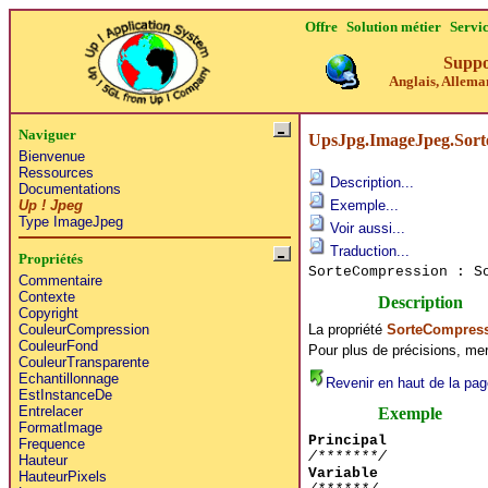
Offre
Solution métier
Servi
Suppo
Anglais, Alleman
Naviguer
UpsJpg.ImageJpeg.Sort
Bienvenue
Ressources
Description...
Documentations
Up ! Jpeg
Exemple...
Type ImageJpeg
Voir aussi...
Traduction...
Propriétés
SorteCompression : S
Commentaire
Contexte
Description
Copyright
La propriété
SorteCompres
CouleurCompression
CouleurFond
Pour plus de précisions, mer
CouleurTransparente
Echantillonnage
Revenir en haut de la pag
EstInstanceDe
Entrelacer
Exemple
FormatImage
Principal
Frequence
/*******/
Hauteur
Variable
HauteurPixels