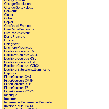
ChangerPalette
ChangerResolution
ChangerSortePalette
Convertir
Cloner
Coller
Copier
CreeDansLEntrepot
CreeParLeProcessus
CreeParLeServeur
EcrirePropriete
Effacer
Enregistrer
EnumererProprietes
EquilibrerCouleursCMJ
EquilibrerCouleursCMJN
EquilibrerCouleursRGB
EquilibrerCouleursTSL
EquilibrerCouleursYCbCr
EquilibrerSaturationEtLuminosite
Exporter
FiltrerCouleursCMJ
FiltrerCouleursCMJN
FiltrerCouleursRGB
FiltrerCouleursTSL
FiltrerCouleursYCbCr
Identique
Importer
IncrementerDecrementerPropriete
InverserCouleursCMJ