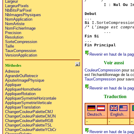
/******/
Largeur
I :
Nul Ou
Im
LargeurPixels
NbBitsParPixel
Debut
NbImagesPhysiques
...
NomApplication
Si
I.SorteCompressio
NomArtiste
/* L'image est compr
NomFichierImage
...
Precision
Fin Si
Resolution
...
SorteCompression
Fin Principal
Taille
TauxCompression
Revenir en haut de la pag
VersionApplication
Voir aussi
Méthodes
CouleurCompression
pour sa
Adresse
est l'échantillonnage de la 
AgrandirOuRetrecir
TauxCompression
pour savoi
AjouterImagePhysique
Appliquer
Revenir en haut de la pag
AppliquerHomothetie
AppliquerRotation
Traduction
AppliquerSymetrieHorizontale
AppliquerSymetrieVerticale
AppliquerTranslation
ChangerCouleurPaletteCMJ
ChangerCouleurPaletteCMJN
ChangerCouleurPaletteRGB
-
-
-
ChangerCouleurPaletteTSL
ChangerCouleurPaletteYCbCr
Revenir en haut de la pag