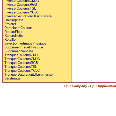
InverserCouleursCMJN
InverserCouleursRGB
InverserCouleursTSL
InverserCouleursYCbCr
InverserSaturationEtLuminosite
LirePropriete
Projeter
RemplacerCouleur
RendreFloue
RendreNette
Retailler
SelectionnerImagePhysique
SupprimerImagePhysique
SupprimerPropriete
TronquerCouleursCMJ
TronquerCouleursCMJN
TronquerCouleursRGB
TronquerCouleursTSL
TronquerCouleursYCbCr
TronquerSaturationEtLuminosite
VersImage
Up ! Company
-
Up ! Applicatio