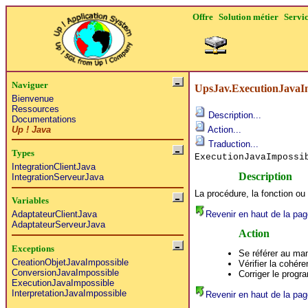
Offre
Solution métier
Servi
Naviguer
UpsJav.ExecutionJavaI
Bienvenue
Ressources
Description...
Documentations
Up ! Java
Action...
Traduction...
Types
ExecutionJavaImposs
IntegrationClientJava
Description
IntegrationServeurJava
La procédure, la fonction ou
Variables
Revenir en haut de la pag
AdaptateurClientJava
AdaptateurServeurJava
Action
Exceptions
Se référer au man
CreationObjetJavaImpossible
Vérifier la cohére
ConversionJavaImpossible
Corriger le prog
ExecutionJavaImpossible
InterpretationJavaImpossible
Revenir en haut de la pag