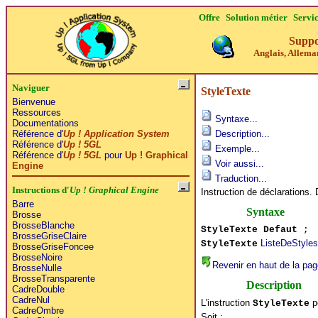
Offre
Solution métier
Servi
Suppo
Anglais, Alleman
Naviguer
StyleTexte
Bienvenue
Ressources
Syntaxe...
Documentations
Référence d'
Up ! Application System
Description...
Référence d'
Up ! 5GL
Exemple...
Référence d'
Up ! 5GL
pour
Up ! Graphical
Voir aussi...
Engine
Traduction...
Instructions d'
Up ! Graphical Engine
Instruction de déclarations. 
Barre
Syntaxe
Brosse
BrosseBlanche
StyleTexte Defaut
;
BrosseGriseClaire
ListeDeStyle
StyleTexte
BrosseGriseFoncee
BrosseNoire
Revenir en haut de la pag
BrosseNulle
BrosseTransparente
Description
CadreDouble
CadreNul
L'instruction
pe
StyleTexte
CadreOmbre
Soit :