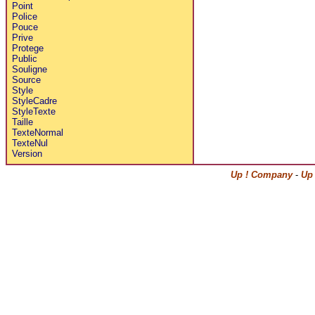
Point
Police
Pouce
Prive
Protege
Public
Souligne
Source
Style
StyleCadre
StyleTexte
Taille
TexteNormal
TexteNul
Version
Up ! Company
-
Up 