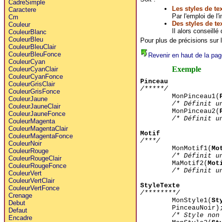
CadreSimple
Les styles de tex
Caractere
Par l'emploi de l'
Cm
Des styles de te
Couleur
Il alors conseillé
CouleurBlanc
CouleurBleu
Pour plus de précisions sur l
CouleurBleuClair
CouleurBleuFonce
Revenir en haut de la pag
CouleurCyan
Exemple
CouleurCyanClair
CouleurCyanFonce
Pinceau
CouleurGrisClair
/*****/
CouleurGrisFonce
MonPinceau1(
CouleurJaune
/* Définit u
CouleurJauneClair
MonPinceau2(
CouleurJauneFonce
/* Définit u
CouleurMagenta
CouleurMagentaClair
Motif
CouleurMagentaFonce
/***/
CouleurNoir
MonMotif1(
Mo
CouleurRouge
/* Définit u
CouleurRougeClair
MaMotif2(
Mot
CouleurRougeFonce
/* Définit u
CouleurVert
CouleurVertClair
StyleTexte
CouleurVertFonce
/********/
Crenage
MonStyle1(
St
Debut
PinceauNoir)
Defaut
/* Style non
Encadre