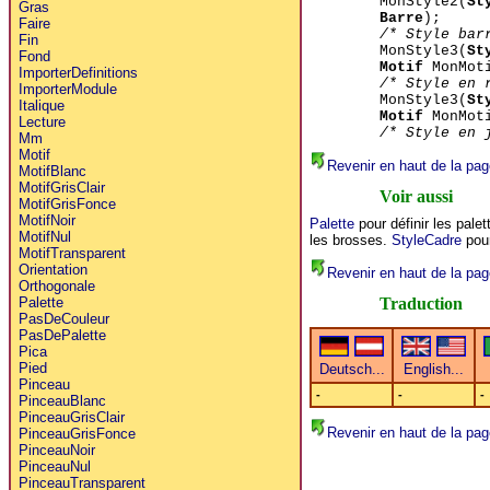
MonStyle2(
St
Gras
Barre
);
Faire
/* Style bar
Fin
MonStyle3(
St
Fond
Motif
MonMoti
ImporterDefinitions
/* Style en 
ImporterModule
MonStyle3(
St
Italique
Motif
MonMoti
Lecture
/* Style en 
Mm
Motif
Revenir en haut de la pag
MotifBlanc
MotifGrisClair
Voir aussi
MotifGrisFonce
MotifNoir
Palette
pour définir les pale
MotifNul
les brosses.
StyleCadre
pour
MotifTransparent
Orientation
Revenir en haut de la pag
Orthogonale
Traduction
Palette
PasDeCouleur
PasDePalette
Pica
Pied
Pinceau
-
-
-
PinceauBlanc
PinceauGrisClair
Revenir en haut de la pag
PinceauGrisFonce
PinceauNoir
PinceauNul
PinceauTransparent