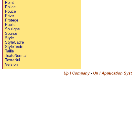
Point
Police
Pouce
Prive
Protege
Public
Souligne
Source
Style
StyleCadre
StyleTexte
Taille
TexteNormal
TexteNul
Version
Up ! Company
-
Up ! Application Sys