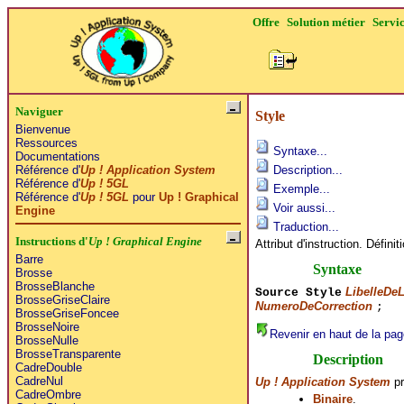
Offre
Solution métier
Servi
Naviguer
Style
Bienvenue
Ressources
Syntaxe...
Documentations
Référence d'
Up ! Application System
Description...
Référence d'
Up ! 5GL
Exemple...
Référence d'
Up ! 5GL
pour
Up ! Graphical
Voir aussi...
Engine
Traduction...
Instructions d'
Up ! Graphical Engine
Attribut d'instruction. Défini
Barre
Syntaxe
Brosse
BrosseBlanche
LibelleDeL
Source Style
BrosseGriseClaire
NumeroDeCorrection
;
BrosseGriseFoncee
BrosseNoire
Revenir en haut de la pag
BrosseNulle
BrosseTransparente
Description
CadreDouble
CadreNul
Up ! Application System
pr
CadreOmbre
Binaire
.