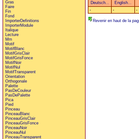
Gras
Faire
-
-
-
Fin
Fond
Revenir en haut de la pag
ImporterDefinitions
ImporterModule
Italique
Lecture
Mm
Motif
MotifBlanc
MotifGrisClair
MotifGrisFonce
MotifNoir
MotifNul
MotifTransparent
Orientation
Orthogonale
Palette
PasDeCouleur
PasDePalette
Pica
Pied
Pinceau
PinceauBlanc
PinceauGrisClair
PinceauGrisFonce
PinceauNoir
PinceauNul
PinceauTransparent