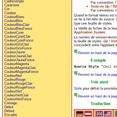
CadreSimple
Par convention, l
Caractere
Texte en
Up ! 5
Cm
Par convention, l
Couleur
Quand le format retenu est 
CouleurBlanc
se fie à l'en-tête du source. 
CouleurBleu
type une feuille de styles.
CouleurBleuClair
Le libellé du fichier de la fe
CouleurBleuFonce
Application System
.
CouleurCyan
CouleurCyanClair
Le numéro de version-révisi
CouleurCyanFonce
la feuille de styles.
Up ! Vir
CouleurGrisClair
concordent entre l'appelant e
CouleurGrisFonce
CouleurJaune
Revenir en haut de la pag
CouleurJauneClair
Exemple
CouleurJauneFonce
CouleurMagenta
Source Style
"Ceci e
CouleurMagentaClair
CouleurMagentaFonce
Revenir en haut de la pag
CouleurNoir
CouleurRouge
Voir aussi
CouleurRougeClair
CouleurRougeFonce
Style
pour définir la procédur
CouleurVert
CouleurVertClair
Revenir en haut de la pag
CouleurVertFonce
Crenage
Traduction
Debut
Defaut
Encadre