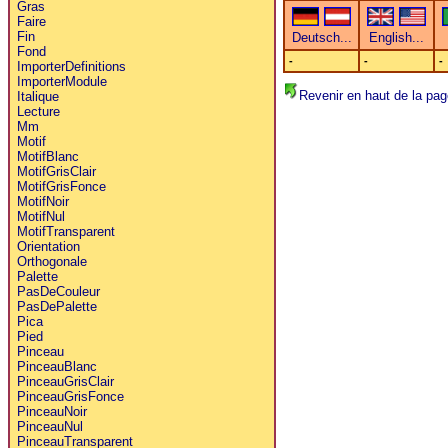
Gras
Faire
Fin
Fond
-
-
-
ImporterDefinitions
ImporterModule
Revenir en haut de la pag
Italique
Lecture
Mm
Motif
MotifBlanc
MotifGrisClair
MotifGrisFonce
MotifNoir
MotifNul
MotifTransparent
Orientation
Orthogonale
Palette
PasDeCouleur
PasDePalette
Pica
Pied
Pinceau
PinceauBlanc
PinceauGrisClair
PinceauGrisFonce
PinceauNoir
PinceauNul
PinceauTransparent