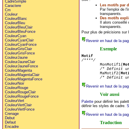
CadreSimple
Les motifs par d
Caractere
Par l'emploi de l'
Cm
transparents.
Couleur
Des motifs expli
CouleurBlanc
Il alors conseillé
CouleurBleu
transparents.
CouleurBleuClair
CouleurBleuFonce
Pour plus de précisions sur l
CouleurCyan
CouleurCyanClair
Revenir en haut de la pag
CouleurCyanFonce
Exemple
CouleurGrisClair
CouleurGrisFonce
Motif
CouleurJaune
/****/
CouleurJauneClair
MonMotif1(
Mo
CouleurJauneFonce
/* Définit u
CouleurMagenta
MaMotif2(
Mot
CouleurMagentaClair
/* Définit u
CouleurMagentaFonce
CouleurNoir
Revenir en haut de la pag
CouleurRouge
CouleurRougeClair
Voir aussi
CouleurRougeFonce
CouleurVert
Palette
pour définir les pale
CouleurVertClair
définir les styles de cadre.
S
CouleurVertFonce
Crenage
Revenir en haut de la pag
Debut
Traduction
Defaut
Encadre