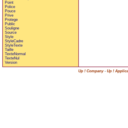
Point
Police
Pouce
Prive
Protege
Public
Souligne
Source
Style
StyleCadre
StyleTexte
Taille
TexteNormal
TexteNul
Version
Up ! Company
-
Up ! Applic