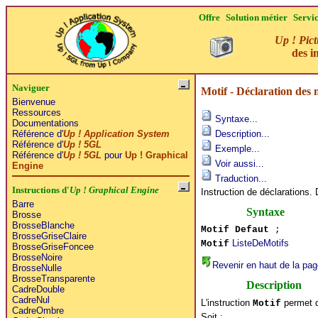
Offre
Solution métier
Servi
Up ! Pict
des i
Naviguer
Motif - Déclaration des 
Bienvenue
Ressources
Syntaxe...
Documentations
Référence d'
Up ! Application System
Description...
Référence d'
Up ! 5GL
Exemple...
Référence d'
Up ! 5GL
pour
Up ! Graphical
Voir aussi...
Engine
Traduction...
Instructions d'
Up ! Graphical Engine
Instruction de déclarations. 
Barre
Syntaxe
Brosse
BrosseBlanche
Motif Defaut
;
BrosseGriseClaire
ListeDeMotifs
Motif
BrosseGriseFoncee
BrosseNoire
Revenir en haut de la pag
BrosseNulle
BrosseTransparente
Description
CadreDouble
CadreNul
L'instruction
permet de
Motif
CadreOmbre
Soit :