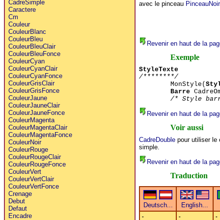
CadreSimple
avec le pinceau
PinceauNoir
Caractere
Cm
Couleur
CouleurBlanc
CouleurBleu
Revenir en haut de la pag
CouleurBleuClair
CouleurBleuFonce
Exemple
CouleurCyan
CouleurCyanClair
StyleTexte
CouleurCyanFonce
/********/
CouleurGrisClair
MonStyle(
Sty
CouleurGrisFonce
Barre
CadreOm
CouleurJaune
/* Style bar
CouleurJauneClair
CouleurJauneFonce
Revenir en haut de la pag
CouleurMagenta
Voir aussi
CouleurMagentaClair
CouleurMagentaFonce
CadreDouble
pour utiliser le
CouleurNoir
simple.
CouleurRouge
CouleurRougeClair
Revenir en haut de la pag
CouleurRougeFonce
CouleurVert
Traduction
CouleurVertClair
CouleurVertFonce
Crenage
Debut
Defaut
Encadre
-
-
-