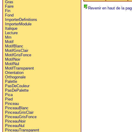
Gras
Faire
Revenir en haut de la pag
Fin
Fond
ImporterDefinitions
ImporterModule
Italique
Lecture
Mm
Motif
MotifBlanc
MotifGrisClair
MotifGrisFonce
MotifNoir
MotifNul
MotifTransparent
Orientation
Orthogonale
Palette
PasDeCouleur
PasDePalette
Pica
Pied
Pinceau
PinceauBlanc
PinceauGrisClair
PinceauGrisFonce
PinceauNoir
PinceauNul
PinceauTransparent