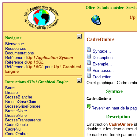
Offre
Solution métier
Servi
Up 
Naviguer
CadreOmbre
Bienvenue
Ressources
Syntaxe...
Documentations
Référence d'
Up ! Application System
Description...
Référence d'
Up ! 5GL
Exemple...
Référence d'
Up ! 5GL
pour
Up ! Graphical
Voir aussi...
Engine
Traduction...
Instructions d'
Up ! Graphical Engine
Objet graphique. Cadre ombr
Barre
Syntaxe
Brosse
BrosseBlanche
CadreOmbre
BrosseGriseClaire
BrosseGriseFoncee
Revenir en haut de la pag
BrosseNoire
BrosseNulle
Description
BrosseTransparente
L'instruction
CadreOmbre
id
CadreDouble
double sur les deux autres d
CadreNul
CadreOmbre
Le cadre est formé par un ou