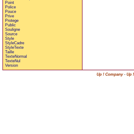
Point
Police
Pouce
Prive
Protege
Public
Souligne
Source
Style
StyleCadre
StyleTexte
Taille
TexteNormal
TexteNul
Version
Up ! Company
-
Up 