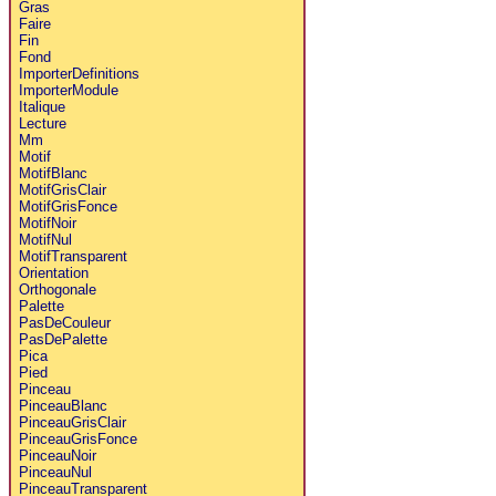
Gras
Faire
Fin
Fond
ImporterDefinitions
ImporterModule
Italique
Lecture
Mm
Motif
MotifBlanc
MotifGrisClair
MotifGrisFonce
MotifNoir
MotifNul
MotifTransparent
Orientation
Orthogonale
Palette
PasDeCouleur
PasDePalette
Pica
Pied
Pinceau
PinceauBlanc
PinceauGrisClair
PinceauGrisFonce
PinceauNoir
PinceauNul
PinceauTransparent