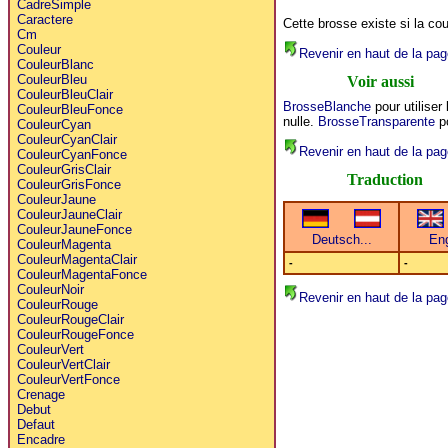
CadreSimple
Caractere
Cette brosse existe si la cou
Cm
Couleur
Revenir en haut de la pag
CouleurBlanc
CouleurBleu
Voir aussi
CouleurBleuClair
BrosseBlanche
pour utiliser
CouleurBleuFonce
nulle.
BrosseTransparente
po
CouleurCyan
CouleurCyanClair
Revenir en haut de la pag
CouleurCyanFonce
CouleurGrisClair
Traduction
CouleurGrisFonce
CouleurJaune
CouleurJauneClair
CouleurJauneFonce
CouleurMagenta
CouleurMagentaClair
-
-
CouleurMagentaFonce
CouleurNoir
Revenir en haut de la pag
CouleurRouge
CouleurRougeClair
CouleurRougeFonce
CouleurVert
CouleurVertClair
CouleurVertFonce
Crenage
Debut
Defaut
Encadre