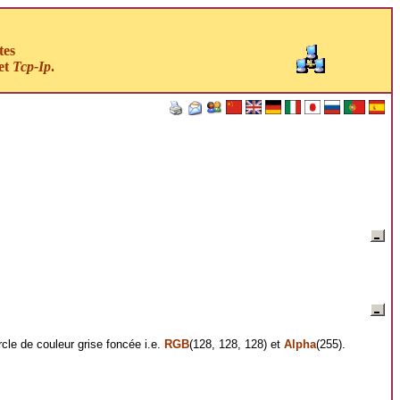
tes
et
Tcp-Ip
.
rcle de couleur grise foncée i.e.
RGB
(128, 128, 128) et
Alpha
(255).