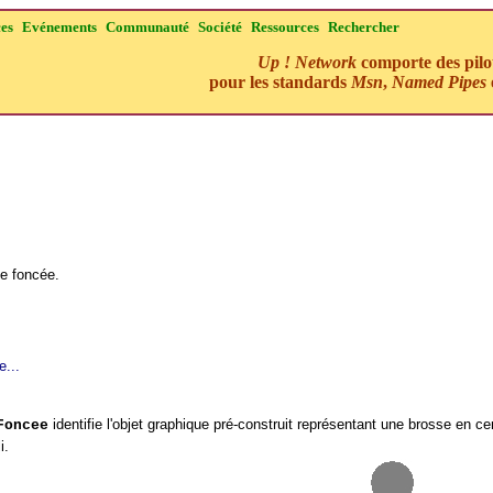
ces
Evénements
Communauté
Société
Ressources
Rechercher
Up ! Network
comporte des pilo
pour les standards
Msn
,
Named Pipes
se foncée.
e...
identifie l'objet graphique pré-construit représentant une brosse en ce
Foncee
i.