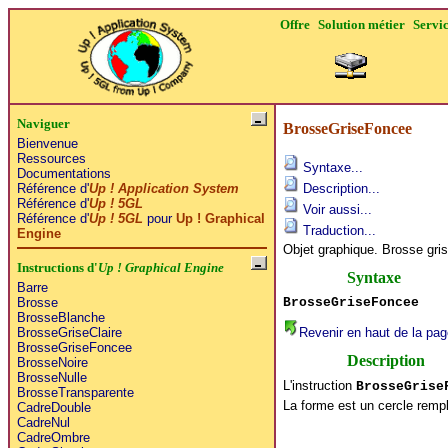
Offre
Solution métier
Servi
Naviguer
BrosseGriseFoncee
Bienvenue
Ressources
Syntaxe...
Documentations
Référence d'
Up ! Application System
Description...
Référence d'
Up ! 5GL
Voir aussi...
Référence d'
Up ! 5GL
pour
Up ! Graphical
Traduction...
Engine
Objet graphique. Brosse gri
Instructions d'
Up ! Graphical Engine
Syntaxe
Barre
BrosseGriseFoncee
Brosse
BrosseBlanche
Revenir en haut de la pag
BrosseGriseClaire
BrosseGriseFoncee
Description
BrosseNoire
BrosseNulle
L'instruction
BrosseGrise
BrosseTransparente
La forme est un cercle rempl
CadreDouble
CadreNul
CadreOmbre