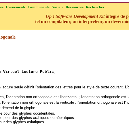
ces
Evénements
Communauté
Société
Ressources
Rechercher
Up ! Software Development Kit
intègre de p
tel un compilateur, un interpréteur, un dévermin
hogonale
en
Virtuel Lecture Public
;
lecture seule définit l'orientation des lettres pour le style de texte courant. L'
 l'orientation non orthogonale est l'horizontal ; l'orientation orthogonale est l
'orientation non orthogonale est la verticale ; l'orientation orthogonale est l'ho
e dépend de la glyphe :
te pour des glyphes occidentales.
he pour des glyphes arabiques ou hébraïques.
our des glyphes asiatiques.