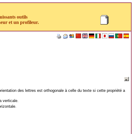
uissants outils
eur et un profileur.
orientation des lettres est orthogonale à celle du texte si cette propriété a
a verticale.
rizontale.