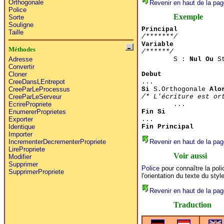
Orthogonale
Revenir en haut de la pag
Police
Exemple
Sorte
Souligne
Principal
Taille
/*******/
Variable
Méthodes
/******/
S :
Nul Ou
St
Adresse
Convertir
Debut
Cloner
...
CreeDansLEntrepot
Si
S.Orthogonale
Alo
CreeParLeProcessus
/* L'écriture est or
CreeParLeServeur
...
EcrirePropriete
Fin Si
EnumererProprietes
...
Exporter
Fin Principal
Identique
Importer
Revenir en haut de la pag
IncrementerDecrementerPropriete
LirePropriete
Voir aussi
Modifier
Supprimer
Police
pour connaître la poli
SupprimerPropriete
l'orientation du texte du styl
Revenir en haut de la pag
Traduction