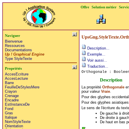
Offre
Solution métier
Servi
Naviguer
UpsGng.StyleTexte.Ort
Bienvenue
Ressources
Description...
Documentations
Up ! Graphical Engine
Exemple...
Type StyleTexte
Voir aussi...
Traduction...
Propriétés
Orthogonale : Boole
AccesEcriture
AccesLecture
Description
Barre
La propriété
Orthogonale
en 
FeuilleDeStylesMere
pour valeur
Vraie
.
Crayon
Crenage
Pour des glyphes occidentales,
Encadre
Pour des glyphes asiatiques, l
EstInstanceDe
Le sens de l'écriture du text
Fond
Gras
De gauche à droi
Italique
De droite à gauc
NomStyleTexte
De haut en bas p
Orientation