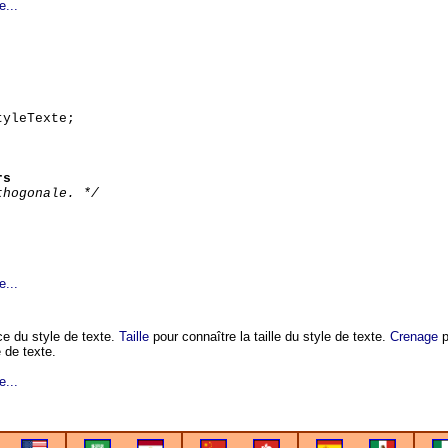
e...
yleTexte;
rs
thogonale. */
e...
ce du style de texte.
Taille
pour connaître la taille du style de texte.
Crenage
p
e de texte.
e...